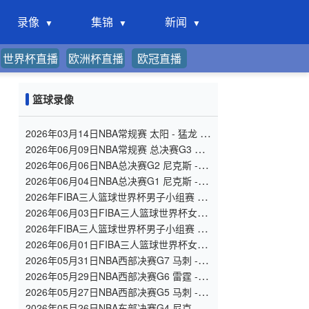
录像
集锦
新闻
世界杯直播
欧洲杯直播
欧冠直播
篮球录像
2026年03月14日NBA常规赛 太阳 - 猛龙 全
场录像
2026年06月09日NBA常规赛 总决赛G3 马
刺 - 尼克斯 全场录像
2026年06月06日NBA总决赛G2 尼克斯 - 马
刺 全场录像
2026年06月04日NBA总决赛G1 尼克斯 - 马
刺 全场录像
2026年FIBA三人篮球世界杯男子小组赛 德
国三人篮球队 - 中国三人篮球队 全场录像
2026年06月03日FIBA三人篮球世界杯女子
小组赛 菲律宾 - 中国 录像
2026年FIBA三人篮球世界杯男子小组赛 中
国 - 日本 全场录像
2026年06月01日FIBA三人篮球世界杯女子
小组赛 中国 - 德国 全场录像
2026年05月31日NBA西部决赛G7 马刺 - 雷
霆 全场录像
2026年05月29日NBA西部决赛G6 雷霆 - 马
刺 全场录像
2026年05月27日NBA西部决赛G5 马刺 - 雷
霆 全场录像
2026年05月26日NBA东部决赛G4 尼克斯 -