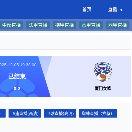
首页
直播
中超直播
法甲直播
德甲直播
意甲直播
西甲直播
025-12-05 19:30:00
已结束
0
-
0
厦门女篮
）
飞速直播(高清)
飞球直播(高清)
蜘蛛直播（推荐）