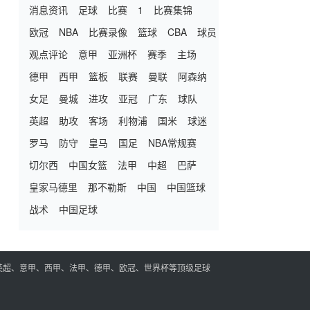
消息资讯
足球
比赛
1
比赛集锦
欧冠
NBA
比赛录像
篮球
CBA
球员
观点评论
意甲
亚洲杯
赛季
主场
德甲
西甲
篮板
联赛
曼联
阿森纳
女足
曼城
进攻
亚冠
广东
球队
英超
助攻
客场
利物浦
国米
球迷
罗马
防守
皇马
国足
NBA常规赛
切尔西
中国女篮
法甲
中超
巴萨
皇家马德里
那不勒斯
中国
中国篮球
战术
中国足球
英超、意甲、西甲、法甲、德甲、欧冠、世界杯等顶级足球