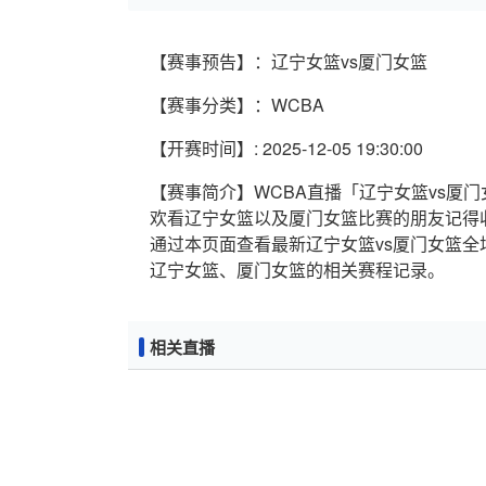
【赛事预告】：辽宁女篮vs厦门女篮
【赛事分类】：WCBA
【开赛时间】: 2025-12-05 19:30:00
【赛事简介】WCBA直播「辽宁女篮vs厦门女篮」
欢看辽宁女篮以及厦门女篮比赛的朋友记得
通过本页面查看最新辽宁女篮vs厦门女篮全
辽宁女篮、厦门女篮的相关赛程记录。
相关直播