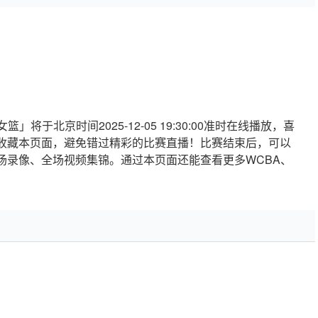
将于北京时间2025-12-05 19:30:00准时在线播放，喜
收藏本页面，避免错过精彩的比赛直播！比赛结束后，可以
场录像、全场视频集锦。通过本页面还能查看更多WCBA、