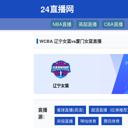
24直播网
NBA直播
英超直播
CBA直播
WCBA 辽宁女篮vs厦门女篮直播
2
辽宁女篮
直播
看球直播(高清)
超清直播（红单推荐
源：
央视直播
咪咕体育
腾讯体育