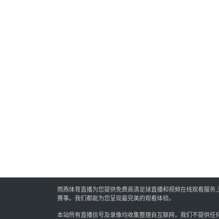
雨燕体育直播为您提供免费高清足球直播和视频在线观看服务
赛事。我们都能为您呈现最完美的观看体验。
本站所有直播信号及录像均收集整理自互联网，我们不提供任何直