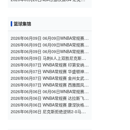
骑士 全场录像
篮球集锦
2026年06月09日 06月09日WNBA常规赛
西雅图风暴 91 - 101 拉斯维加斯王牌 集锦
2026年06月09日 06月09日WNBA常规赛
印第安纳狂热 78 - 76 华盛顿神秘人 全场集
2026年06月09日 06月09日WNBA常规赛
锦
纽约自由人 89 - 80 康涅狄格太阳 全场集锦
2026年06月09日 马刺6人上双胜尼克斯追
至1-2 文班32+8+6 大头32分&末节12分
2026年06月07日 WNBA常规赛 印第安纳狂
热 75 - 83 纽约自由人 全场集锦
2026年06月07日 WNBA常规赛 华盛顿神秘
人 77 - 109 亚特兰大梦想 全场集锦
2026年06月07日 WNBA常规赛 金州女武神
79 - 84 拉斯维加斯王牌 全场集锦
2026年06月07日 WNBA常规赛 西雅图风暴
68 - 88 明尼苏达山猫 全场集锦
2026年06月06日 06月06日WNBA常规赛
菲尼克斯水星78-72波特兰火焰 全场集锦
2026年06月06日 WNBA常规赛 达拉斯飞翼
104 - 96 洛杉矶火花 全场集锦
2026年06月06日 WNBA常规赛 康涅狄格太
阳 80 - 85 芝加哥天空 全场集锦
2026年06月06日 尼克斯拒绝逆转2-0马
刺！文班致命失误&失绝杀 唐斯21+13