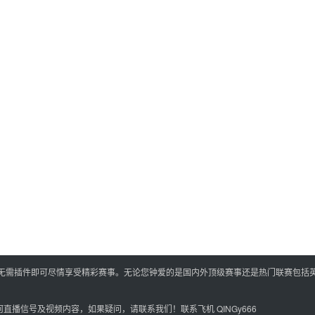
,无需插件即可尽情享受精彩赛事。无论您钟爱的是国内外顶级赛事还是热门联赛包括
播信号及视频内容，如果疑问，请联系我们！联系飞机 QINGy666