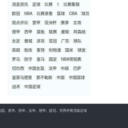
消息资讯
足球
比赛
1
比赛集锦
欧冠
NBA
比赛录像
篮球
CBA
球员
观点评论
意甲
亚洲杯
赛季
主场
德甲
西甲
篮板
联赛
曼联
阿森纳
女足
曼城
进攻
亚冠
广东
球队
英超
助攻
客场
利物浦
国米
球迷
罗马
防守
皇马
国足
NBA常规赛
切尔西
中国女篮
法甲
中超
巴萨
皇家马德里
那不勒斯
中国
中国篮球
战术
中国足球
英超、意甲、西甲、法甲、德甲、欧冠、世界杯等顶级足球