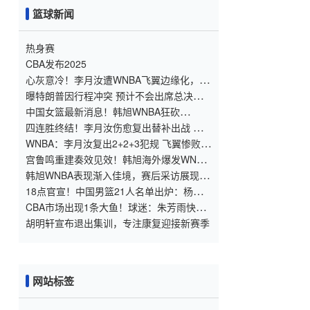
篮球新闻
热身赛
CBA发布2025
心灰意冷！李月汝遭WNBA飞翼边缘化，直
言失望无助状态低迷
曝特朗普因行程冲突 预计不会出席总决赛
G4
中国女篮最新消息！韩旭WNBA狂砍
14+6+2+2，李月汝边缘化，李梦无球可
四连胜终结！李月汝伤愈复出替补出战 飞
打！
翼客场惨败联盟第一山猫
WNBA：李月汝复出2+2+3犯规 飞翼惨败难
阻联盟第一8连胜
宫鲁鸣重建奏效见效！韩旭海外爆发WNBA
生涯破400分，李梦被弃用
韩旭WNBA表现渐入佳境，赛后采访展现高
情商，中国女篮的排面啊！
18点官宣！中国男篮21人名单出炉：杨瀚
森、王俊杰领衔，赵睿落选
CBA市场出现1条大鱼！球迷：朱芳雨快下
手
胡明轩宣布退出集训，专注康复迎接新赛季
网站标签