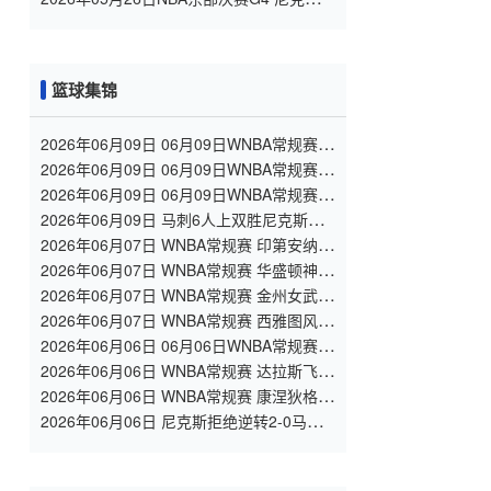
骑士 全场录像
篮球集锦
2026年06月09日 06月09日WNBA常规赛
西雅图风暴 91 - 101 拉斯维加斯王牌 集锦
2026年06月09日 06月09日WNBA常规赛
印第安纳狂热 78 - 76 华盛顿神秘人 全场集
2026年06月09日 06月09日WNBA常规赛
锦
纽约自由人 89 - 80 康涅狄格太阳 全场集锦
2026年06月09日 马刺6人上双胜尼克斯追
至1-2 文班32+8+6 大头32分&末节12分
2026年06月07日 WNBA常规赛 印第安纳狂
热 75 - 83 纽约自由人 全场集锦
2026年06月07日 WNBA常规赛 华盛顿神秘
人 77 - 109 亚特兰大梦想 全场集锦
2026年06月07日 WNBA常规赛 金州女武神
79 - 84 拉斯维加斯王牌 全场集锦
2026年06月07日 WNBA常规赛 西雅图风暴
68 - 88 明尼苏达山猫 全场集锦
2026年06月06日 06月06日WNBA常规赛
菲尼克斯水星78-72波特兰火焰 全场集锦
2026年06月06日 WNBA常规赛 达拉斯飞翼
104 - 96 洛杉矶火花 全场集锦
2026年06月06日 WNBA常规赛 康涅狄格太
阳 80 - 85 芝加哥天空 全场集锦
2026年06月06日 尼克斯拒绝逆转2-0马
刺！文班致命失误&失绝杀 唐斯21+13