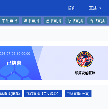
首页
直播
中超直播
法甲直播
德甲直播
意甲直播
西甲直播
026-07-09 10:00:00
已结束
0
-
0
印第安纳狂热
688直播(推荐)
飞速直播【美女解说】
飞球直播(推荐)