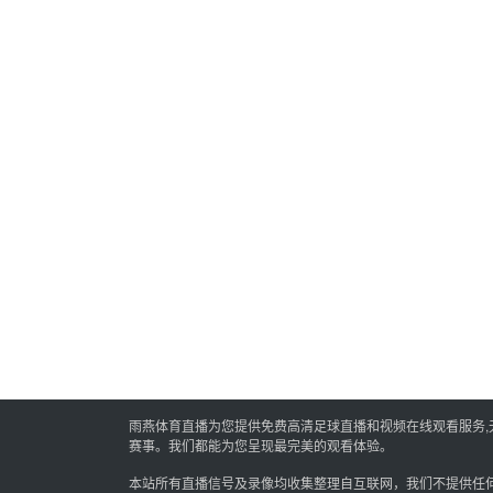
雨燕体育直播为您提供免费高清足球直播和视频在线观看服务
赛事。我们都能为您呈现最完美的观看体验。
本站所有直播信号及录像均收集整理自互联网，我们不提供任何直