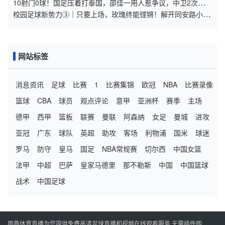
10射门0球！国足压着打泰国，邵佳一用人惹争议，中卫2次低级
失误
校园足球新势力③｜只要上场，玫瑰终能铿锵！解开同安路小学
女足“五年四冠”的密码
网站标签
消息资讯
足球
比赛
1
比赛集锦
欧冠
NBA
比赛录像
篮球
CBA
球员
观点评论
意甲
亚洲杯
赛季
主场
德甲
西甲
篮板
联赛
曼联
阿森纳
女足
曼城
进攻
亚冠
广东
球队
英超
助攻
客场
利物浦
国米
球迷
罗马
防守
皇马
国足
NBA常规赛
切尔西
中国女篮
法甲
中超
巴萨
皇家马德里
那不勒斯
中国
中国篮球
战术
中国足球
雨燕体育直播为您提供免费高清足球直播和视频在线观看服务,无需插件即