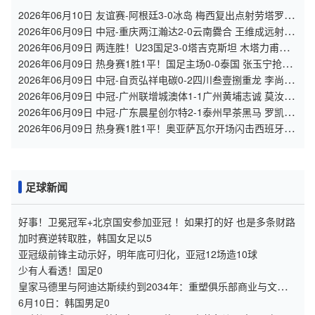
2026年06月10日 友谊赛-阿根廷3-0冰岛 梅西复出点射劳塔罗造
点+中柱阿尔马达破门
2026年06月09日 中冠-重庆两江瀚达2-0云南爨合 王维成远射建
功
2026年06月09日 两连胜！U23国足3-0塔吉克斯坦 木塔力甫闪
击+造点向余望点射
2026年06月09日 热身赛1胜1平！国足主场0-0泰国 张玉宁抢点
中柱国足24脚射门未果
2026年06月09日 中冠-自贡弘祥电碳0-2四川叁壹捌重龙 李尚
霖、邹齐破门
2026年06月09日 中冠-广州联增城澳体1-1广州黄埔志诚 莫汝恒
绝平
2026年06月09日 中冠-广东晨星创尔特2-1泰州早茶黑马 罗凯、
王伟轩破门
2026年06月09日 热身赛1胜1平！奥亚萨瓦尔开场闪击西班牙3-
1秘鲁 16日世界杯首战
足球新闻
好事！卫冕冠军+北京国安参加亚冠 ！如果打的好 也是多条财路
加时赛逆转取胜，韩国女足以5
亚冠级前锋主动示好，明年底可归化，亚冠12场造10球
少有人看透！国足0
皇家马德里与阿迪达斯续约到2034年：重塑俱乐部商业与文化命
运的八年合同
6月10日：韩国男足0