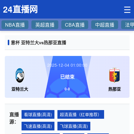
24直播网
☰
NBA直播
英超直播
CBA直播
中超直播
法
意杯 亚特兰大vs热那亚直播
2025-12-04 01:00:00
已结束
亚特兰大
热那亚
0
-
0
直播
看球直播(高清)
超清直播（红单推荐）
源：
飞速直播(高清)
飞球直播(高清)