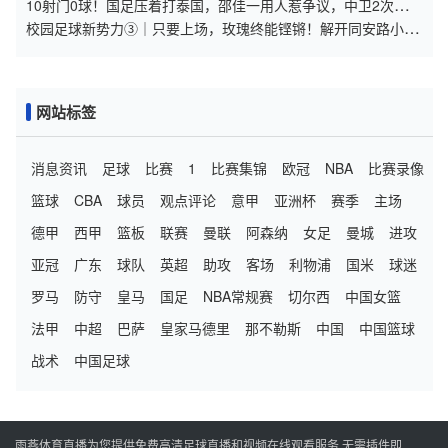
10射门0球！国足压着打泰国，邵佳一用人惹争议，中卫2次低级
失误
校园足球新势力③｜只要上场，玫瑰终能铿锵！解开同安路小学
女足“五年四冠”的密码
网站标签
消息资讯
足球
比赛
1
比赛集锦
欧冠
NBA
比赛录像
篮球
CBA
球员
观点评论
意甲
亚洲杯
赛季
主场
德甲
西甲
篮板
联赛
曼联
阿森纳
女足
曼城
进攻
亚冠
广东
球队
英超
助攻
客场
利物浦
国米
球迷
罗马
防守
皇马
国足
NBA常规赛
切尔西
中国女篮
法甲
中超
巴萨
皇家马德里
那不勒斯
中国
中国篮球
战术
中国足球
雨燕体育直播为您提供免费高清足球直播和视频在线观看服务,无需插件即