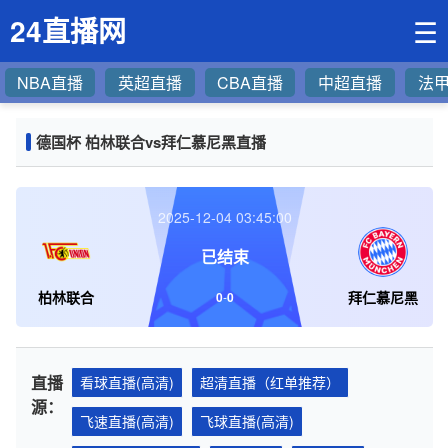
24直播网
☰
NBA直播
英超直播
CBA直播
中超直播
法
德国杯 柏林联合vs拜仁慕尼黑直播
2025-12-04 03:45:00
已结束
柏林联合
拜仁慕尼黑
0
-
0
直播
看球直播(高清)
超清直播（红单推荐）
源：
飞速直播(高清)
飞球直播(高清)