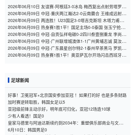
2026年06月10日 友谊赛-阿根廷3-0冰岛 梅西复出点射劳塔罗造
点+中柱阿尔马达破门
2026年06月09日 中冠-重庆两江瀚达2-0云南爨合 王维成远射建
功
2026年06月09日 两连胜！U23国足3-0塔吉克斯坦 木塔力甫闪
击+造点向余望点射
2026年06月09日 热身赛1胜1平！国足主场0-0泰国 张玉宁抢点
中柱国足24脚射门未果
2026年06月09日 中冠-自贡弘祥电碳0-2四川叁壹捌重龙 李尚
霖、邹齐破门
2026年06月09日 中冠-广州联增城澳体1-1广州黄埔志诚 莫汝恒
绝平
2026年06月09日 中冠-广东晨星创尔特2-1泰州早茶黑马 罗凯、
王伟轩破门
2026年06月09日 热身赛1胜1平！奥亚萨瓦尔开场闪击西班牙3-
1秘鲁 16日世界杯首战
足球新闻
好事！卫冕冠军+北京国安参加亚冠 ！如果打的好 也是多条财路
加时赛逆转取胜，韩国女足以5
亚冠级前锋主动示好，明年底可归化，亚冠12场造10球
少有人看透！国足0
皇家马德里与阿迪达斯续约到2034年：重塑俱乐部商业与文化命
运的八年合同
6月10日：韩国男足0