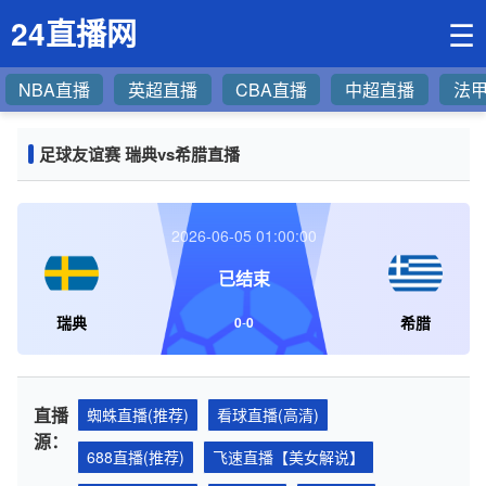
24直播网
☰
NBA直播
英超直播
CBA直播
中超直播
法
足球友谊赛 瑞典vs希腊直播
2026-06-05 01:00:00
已结束
瑞典
希腊
0
-
0
直播
蜘蛛直播(推荐)
看球直播(高清)
源：
688直播(推荐)
飞速直播【美女解说】