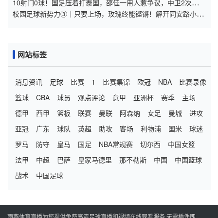
10射门0球！国足压着打泰国，邵佳一用人惹争议，中卫2次低级
失误
校园足球新势力③｜只要上场，玫瑰终能铿锵！解开同安路小学
女足“五年四冠”的密码
网站标签
消息资讯
足球
比赛
1
比赛集锦
欧冠
NBA
比赛录像
篮球
CBA
球员
观点评论
意甲
亚洲杯
赛季
主场
德甲
西甲
篮板
联赛
曼联
阿森纳
女足
曼城
进攻
亚冠
广东
球队
英超
助攻
客场
利物浦
国米
球迷
罗马
防守
皇马
国足
NBA常规赛
切尔西
中国女篮
法甲
中超
巴萨
皇家马德里
那不勒斯
中国
中国篮球
战术
中国足球
雨燕体育直播为您提供免费高清足球直播和视频在线观看服务,无需插件即