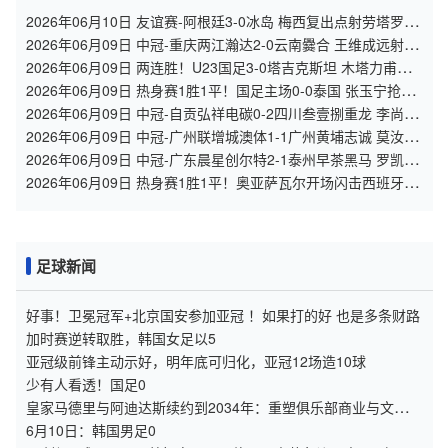
2026年06月10日 友谊赛-阿根廷3-0冰岛 梅西复出点射劳塔罗造
点+中柱阿尔马达破门
2026年06月09日 中冠-重庆两江瀚达2-0云南爨合 王维成远射建
功
2026年06月09日 两连胜！U23国足3-0塔吉克斯坦 木塔力甫闪
击+造点向余望点射
2026年06月09日 热身赛1胜1平！国足主场0-0泰国 张玉宁抢点
中柱国足24脚射门未果
2026年06月09日 中冠-自贡弘祥电碳0-2四川叁壹捌重龙 李尚
霖、邹齐破门
2026年06月09日 中冠-广州联增城澳体1-1广州黄埔志诚 莫汝恒
绝平
2026年06月09日 中冠-广东晨星创尔特2-1泰州早茶黑马 罗凯、
王伟轩破门
2026年06月09日 热身赛1胜1平！奥亚萨瓦尔开场闪击西班牙3-
1秘鲁 16日世界杯首战
足球新闻
好事！卫冕冠军+北京国安参加亚冠 ！如果打的好 也是多条财路
加时赛逆转取胜，韩国女足以5
亚冠级前锋主动示好，明年底可归化，亚冠12场造10球
少有人看透！国足0
皇家马德里与阿迪达斯续约到2034年：重塑俱乐部商业与文化命
运的八年合同
6月10日：韩国男足0