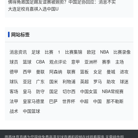
难了
佛得角邀国足踢友谊赛被婉拒？中国足协回应：消息不实
大连足校肖嘉祺入选中国U
网站标签
消息资讯
足球
比赛
1
比赛集锦
欧冠
NBA
比赛录像
球员
篮球
CBA
观点评论
意甲
亚洲杯
赛季
主场
德甲
西甲
曼联
阿森纳
联赛
篮板
女足
曼城
进攻
球队
亚冠
广东
国米
利物浦
英超
罗马
助攻
球迷
客场
皇马
防守
国足
切尔西
中国女篮
NBA常规赛
法甲
皇家马德里
巴萨
世界杯
中超
中国
那不勒斯
战术
中国篮球
雨燕体育直播为您提供免费高清足球直播和视频在线观看服务,无需插件即