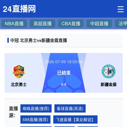
24直播网
☰
NBA直播
英超直播
CBA直播
中超直播
法
中冠 北京勇士vs新疆金盾直播
2026-07-09 19:00:00
已结束
北京勇士
新疆金盾
0
-
0
直播
蜘蛛直播(推荐)
看球直播(高清)
源：
688直播(推荐)
飞速直播【美女解说】