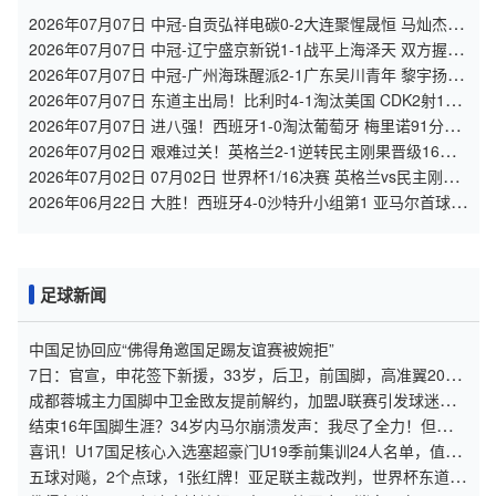
2026年07月07日 中冠-自贡弘祥电碳0-2大连聚惺晟恒 马灿杰破
门
2026年07月07日 中冠-辽宁盛京新锐1-1战平上海泽天 双方握手
言和
2026年07月07日 中冠-广州海珠醒派2-1广东吴川青年 黎宇扬梅
开二度
2026年07月07日 东道主出局！比利时4-1淘汰美国 CDK2射1传
巴洛贡补时被换下
2026年07月07日 进八强！西班牙1-0淘汰葡萄牙 梅里诺91分钟
绝杀41岁C罗最后一舞
2026年07月02日 艰难过关！英格兰2-1逆转民主刚果晋级16强
凯恩双响+绝杀
2026年07月02日 07月02日 世界杯1/16决赛 英格兰vs民主刚果
进球视频
2026年06月22日 大胜！西班牙4-0沙特升小组第1 亚马尔首球奥
亚萨瓦尔2射1传+中柱
足球新闻
中国足协回应“佛得角邀国足踢友谊赛被婉拒”
7日：官宣，申花签下新援，33岁，后卫，前国脚，高准翼2000
万报价被放弃
成都蓉城主力国脚中卫金敃友提前解约，加盟J联赛引发球迷意
外
结束16年国脚生涯？34岁内马尔崩溃发声：我尽了全力！但一切
都已结束
喜讯！U17国足核心入选塞超豪门U19季前集训24人名单，值得
期待
五球对飚，2个点球，1张红牌！亚足联主裁改判，世界杯东道主