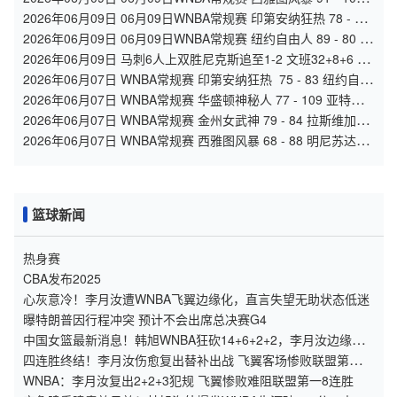
拉斯维加斯王牌 集锦
2026年06月09日 06月09日WNBA常规赛 印第安纳狂热 78 - 76
华盛顿神秘人 全场集锦
2026年06月09日 06月09日WNBA常规赛 纽约自由人 89 - 80 康
涅狄格太阳 全场集锦
2026年06月09日 马刺6人上双胜尼克斯追至1-2 文班32+8+6 大
头32分&末节12分
2026年06月07日 WNBA常规赛 印第安纳狂热 75 - 83 纽约自由
人 全场集锦
2026年06月07日 WNBA常规赛 华盛顿神秘人 77 - 109 亚特兰
大梦想 全场集锦
2026年06月07日 WNBA常规赛 金州女武神 79 - 84 拉斯维加斯
王牌 全场集锦
2026年06月07日 WNBA常规赛 西雅图风暴 68 - 88 明尼苏达山
猫 全场集锦
篮球新闻
热身赛
CBA发布2025
心灰意冷！李月汝遭WNBA飞翼边缘化，直言失望无助状态低迷
曝特朗普因行程冲突 预计不会出席总决赛G4
中国女篮最新消息！韩旭WNBA狂砍14+6+2+2，李月汝边缘
化，李梦无球可打！
四连胜终结！李月汝伤愈复出替补出战 飞翼客场惨败联盟第一山
猫
WNBA：李月汝复出2+2+3犯规 飞翼惨败难阻联盟第一8连胜