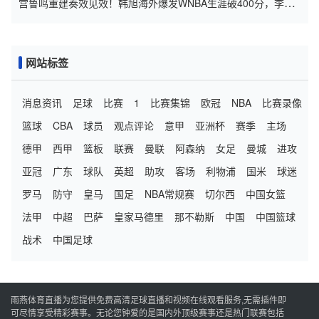
宫鲁鸣重建奏效见效！韩旭海外爆发WNBA生涯破400分，李梦
被弃用
网站标签
消息资讯
足球
比赛
1
比赛集锦
欧冠
NBA
比赛录像
篮球
CBA
球员
观点评论
意甲
亚洲杯
赛季
主场
德甲
西甲
篮板
联赛
曼联
阿森纳
女足
曼城
进攻
亚冠
广东
球队
英超
助攻
客场
利物浦
国米
球迷
罗马
防守
皇马
国足
NBA常规赛
切尔西
中国女篮
法甲
中超
巴萨
皇家马德里
那不勒斯
中国
中国篮球
战术
中国足球
雨燕体育直播为您提供免费高清足球直播和视频在线观看服务,无需插件即
可尽情享受精彩赛事。无论您钟爱的是国内外顶级赛事还是热门联赛包括