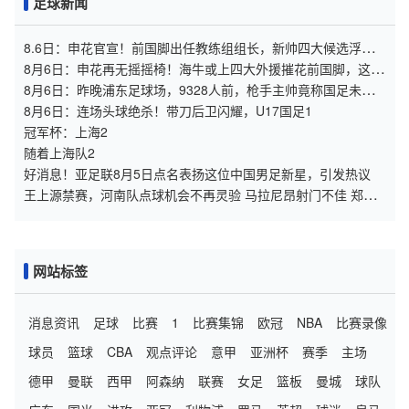
足球新闻
8.6日：申花官宣！前国脚出任教练组组长，新帅四大候选浮
出，于汉超救火？
8月6日：申花再无摇摇椅！海牛或上四大外援摧花前国脚，这套
阵容踢中甲都困难
8月6日：昨晚浦东足球场，9328人前，枪手主帅竟称国足未来
是他
8月6日：连场头球绝杀！带刀后卫闪耀，U17国足1
冠军杯：上海2
随着上海队2
好消息！亚足联8月5日点名表扬这位中国男足新星，引发热议
王上源禁赛，河南队点球机会不再灵验 马拉尼昂射门不佳 郑智
目标亚冠资格
网站标签
消息资讯
足球
比赛
1
比赛集锦
欧冠
NBA
比赛录像
球员
篮球
CBA
观点评论
意甲
亚洲杯
赛季
主场
德甲
曼联
西甲
阿森纳
联赛
女足
篮板
曼城
球队