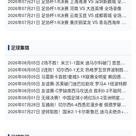
2026年07月21日 足协杯1/8决赛 上海海港 VS 深圳新鹏城 全场
录像
2026年07月21日 足协杯1/8决赛 河南 VS 大连英博 全场录像
2026年07月21日 足协杯1/8决赛 云南玉昆 VS 成都蓉城 全场录
像
2026年07月21日 足协杯1/8决赛 重庆铜梁龙 VS 青岛西海岸 全
场录像
足球集锦
2026年08月05日 2场不胜！米兰1-1国米 迪马尔科破门 恩昆库
造点+点射拉莫斯登场
2026年08月05日 2连败！切尔西0-1尤文 热格罗瓦世界波制胜穆
德里克时隔614天复出
2026年08月05日 马雷斯卡首胜!曼城3-1K联赛全明星 赖因德斯
努里破门塞梅尼奥助攻
2026年08月05日 友谊赛-苏莱破门迪巴拉助攻 罗马4-1纽波特郡
2026年08月05日 友谊赛-C罗缺席西马坎送点 胜利0-2不敌阿尔
梅里亚
2026年08月01日 无缘决赛！中国足球小将红队0-2亚洲明星联，
后者决赛战杭州足管
2026年07月28日 互捅局！切尔西6-4西悉尼漫步者 佩德罗替补3
射1传阿隆索开门红
2026年07月27日 逆转取胜！国米2-1卡尔斯鲁厄 迪乌夫绝杀+双
响+世界波破门