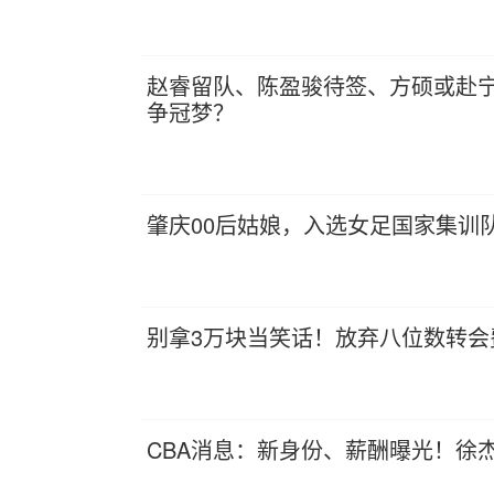
赵睿留队、陈盈骏待签、方硕或赴宁
争冠梦？
肇庆00后姑娘，入选女足国家集训
别拿3万块当笑话！放弃八位数转
CBA消息：新身份、薪酬曝光！徐