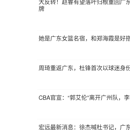
大反转！赵睿有望落叶归根重回广
牌
她是广东女篮名宿，和郑海霞是好
周琦重返广东，杜锋首次以球迷身
CBA官宣：“郭艾伦”离开广州队，
宏远最新消息：徐杰喊杜书记，广