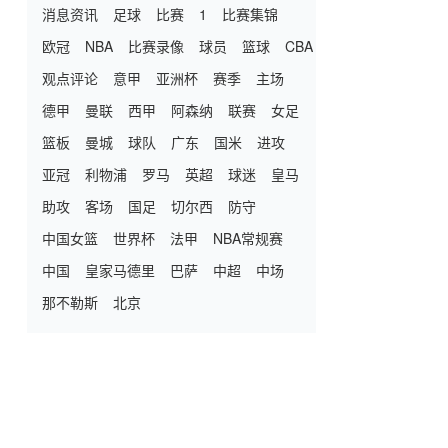
消息资讯
足球
比赛
1
比赛集锦
欧冠
NBA
比赛录像
球员
篮球
CBA
观点评论
意甲
亚洲杯
赛季
主场
德甲
曼联
西甲
阿森纳
联赛
女足
篮板
曼城
球队
广东
国米
进攻
亚冠
利物浦
罗马
英超
球迷
皇马
助攻
客场
国足
切尔西
防守
中国女篮
世界杯
法甲
NBA常规赛
中国
皇家马德里
巴萨
中超
中场
那不勒斯
北京