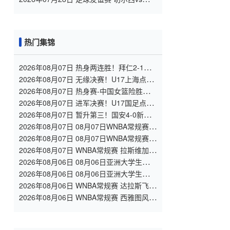
尼漫步者 全场录像
热门集锦
2026年08月07日 热身两连胜！拜仁2-1维
拉 金玟哉戈麦斯破门迪亚斯替补建功
2026年08月07日 无缘决赛！U17上海点球
3-4枪手U17 李秋甫、李文博失点王启戎扑
2026年08月07日 热身赛-中国女篮险胜尼日
点
利亚 张子宇24+11 杨舒予12+6
2026年08月07日 进军决赛！U17国足点球
3-1河床U17将战阿森纳 江宇涵替补两扑点
2026年08月07日 暂升第三！国安4-0新鹏
城7轮不败 张玉宁传射达万双响法比奥破门
2026年08月07日 08月07日WNBA常规赛
多伦多节奏 83 - 97 波特兰火焰 集锦
2026年08月07日 08月07日WNBA常规赛
洛杉矶火花 89 - 82 明尼苏达山猫 全场集锦
2026年08月07日 WNBA常规赛 拉斯维加斯
王牌 86 - 84 印第安纳狂热 全场集锦
2026年08月06日 08月06日亚洲大学生篮球
联赛8强赛 北京大学 77 - 79 上海交通大学
2026年08月06日 08月06日亚洲大学生篮球
集锦
联赛8强赛 延世大学 67 - 72 政治大学 集锦
2026年08月06日 WNBA常规赛 达拉斯飞翼
92 - 96 华盛顿神秘人 全场集锦
2026年08月06日 WNBA常规赛 西雅图风暴
86 - 92 纽约自由人 全场集锦