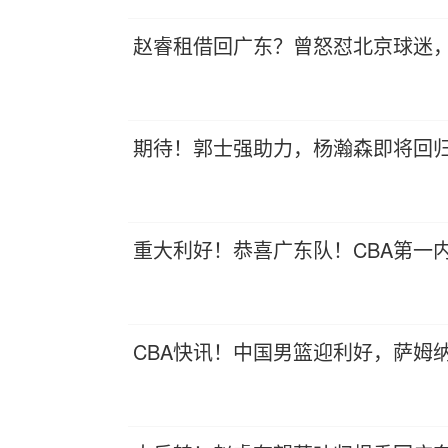
赵睿租借回广东？曾怒怼北京球迷
期待！郭士强助力，杨瀚森即将回
重大利好！恭喜广东队！CBA第一
CBA快讯！中国男篮迎利好，萨姆