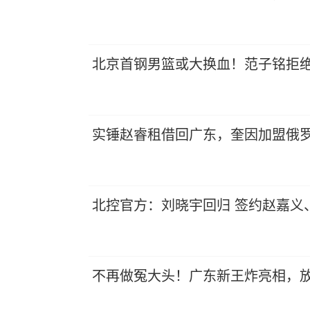
北京首钢男篮或大换血！范子铭拒
实锤赵睿租借回广东，奎因加盟俄
北控官方：刘晓宇回归 签约赵嘉义
不再做冤大头！广东新王炸亮相，