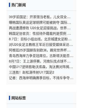
热门新闻
39岁前国足：开茶馆当老板，儿女双全已财
富自由，妻子还是黄圣依朋友
曝韩国队奥运足球铜牌可能被剥夺 国际足
联处罚时效已过
两战遭遇惨败 U20女足迎接挑战，世界杯出
线压力重重
韩国足协官员：性招待外籍裁判是惯例 这
样他们才能吹好哨
8.7日：目标小组出线，北京城建女足盼把
亚冠比赛带回北京
对U20女足主教练王军近日接受媒体采访对
话的解读
阿根廷25岁国脚告别欧洲，踢完世界杯即转
会！正值巅峰回归阿超
青岛西海岸力争亚冠席位，古斯塔沃能否提
升表现？
8月7日：王上源停赛，河南队找点球不灵
了，马拉尼昂不会射门，郑智剑指亚冠名额
中国U17逆转胜勒沃库森，淘汰赛对阵揭
晓：国足将战河床，上海迎战阿森纳
三连胜！赵松源传射U17国足2
记者：西海岸明确赛季目标，不排斥争夺
2027
网站标签