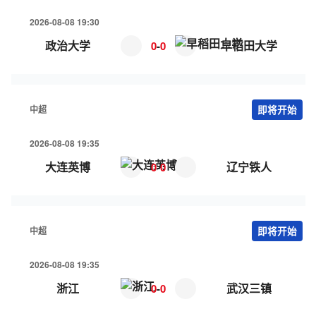
2026-08-08 19:30
政治大学
早稻田大学
0
-
0
中超
即将开始
2026-08-08 19:35
大连英博
辽宁铁人
0
-
0
中超
即将开始
2026-08-08 19:35
浙江
武汉三镇
0
-
0