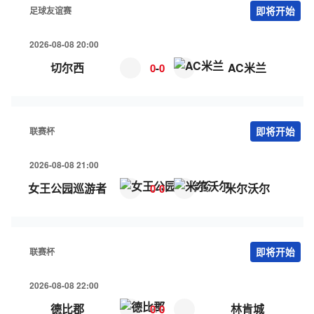
足球友谊赛
即将开始
2026-08-08 20:00
切尔西
AC米兰
0
-
0
联赛杯
即将开始
2026-08-08 21:00
女王公园巡游者
米尔沃尔
0
-
0
联赛杯
即将开始
2026-08-08 22:00
德比郡
林肯城
0
-
0