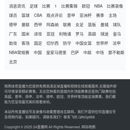
消息资讯
足球
比赛
1
比赛集锦
欧冠
NBA
比赛录像
球员
篮球
CBA
观点评论
意甲
亚洲杯
赛季
主场
德甲
曼联
西甲
阿森纳
联赛
女足
篮板
曼城
球队
广东
国米
进攻
亚冠
利物浦
罗马
英超
球迷
皇马
助攻
客场
国足
切尔西
防守
中国女篮
世界杯
法甲
NBA常规赛
中国
皇家马德里
巴萨
中超
中场
那不勒斯
北京
雨燕体育直播为您提供免费高清足球直播和视频在线观看服务,无需插件即
可尽情享受精彩赛事。无论您钟爱的是国内外顶级赛事还是热门联赛包括
英超、意甲、西甲、法甲、德甲、欧冠、世界杯等顶级足球赛事。我们都
能为您呈现最完美的观看体验。
本站所有直播信号及录像均收集整理自互联网，我们不提供任何直播信号
及视频内容，如果疑问，请联系我们！联系飞机 QINGy666
Copyright © 2025
24直播网
All Rights Reserved.
网站地图