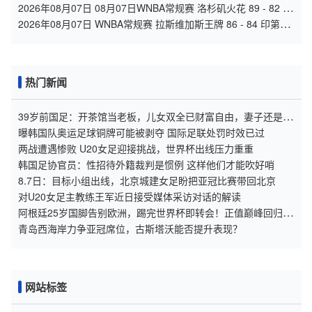
特兰火焰 集锦
2026年08月07日 08月07日WNBA常规赛 洛杉矶火花 89 - 82 明
尼苏达山猫 全场集锦
2026年08月07日 WNBA常规赛 拉斯维加斯王牌 86 - 84 印第安
纳狂热 全场集锦
热门新闻
39岁前国足：开茶馆当老板，儿女双全已财富自由，妻子还是黄
圣依朋友
曝韩国队奥运足球铜牌可能被剥夺 国际足联处罚时效已过
两战遭遇惨败 U20女足迎接挑战，世界杯出线压力重重
韩国足协官员：性招待外籍裁判是惯例 这样他们才能吹好哨
8.7日：目标小组出线，北京城建女足盼把亚冠比赛带回北京
对U20女足主教练王军近日接受媒体采访对话的解读
阿根廷25岁国脚告别欧洲，踢完世界杯即转会！正值巅峰回归阿
超
青岛西海岸力争亚冠席位，古斯塔沃能否提升表现？
网站标签