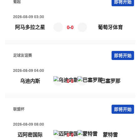
葡超
即将开始
2026-08-09 03:30
阿马多拉之星
葡萄牙体育
0
-
0
足球友谊赛
即将开始
2026-08-09 04:00
乌迪内斯
巴塞罗那
0
-
0
联盟杯
即将开始
2026-08-09 08:00
迈阿密国际
蒙特雷
0
-
0