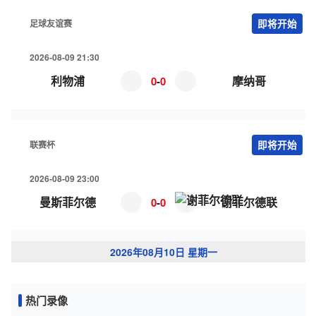
足球友谊赛
即将开始
2026-08-09 21:30
利物浦
摩纳哥
0
-
0
联赛杯
即将开始
2026-08-09 23:00
曼斯菲尔德
谢菲尔德联
0
-
0
2026年08月10日 星期一
热门录像