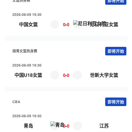
女篮热身赛
即将开始
2026-08-09 19:30
中国女篮
尼日利亚女篮
0
-
0
国青女篮热身赛
即将开始
2026-08-09 19:30
中国U18女篮
世新大学女篮
0
-
0
CBA
即将开始
2026-08-09 19:30
青岛
江苏
0
-
0