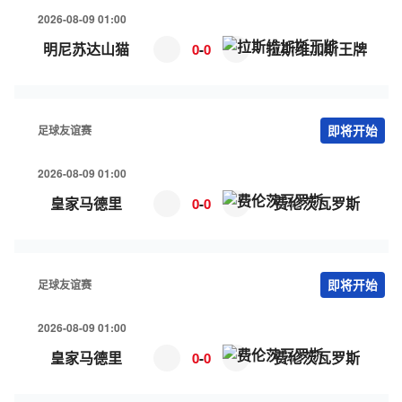
2026-08-09 01:00
明尼苏达山猫
拉斯维加斯王牌
0
-
0
足球友谊赛
即将开始
2026-08-09 01:00
皇家马德里
费伦茨瓦罗斯
0
-
0
足球友谊赛
即将开始
2026-08-09 01:00
皇家马德里
费伦茨瓦罗斯
0
-
0