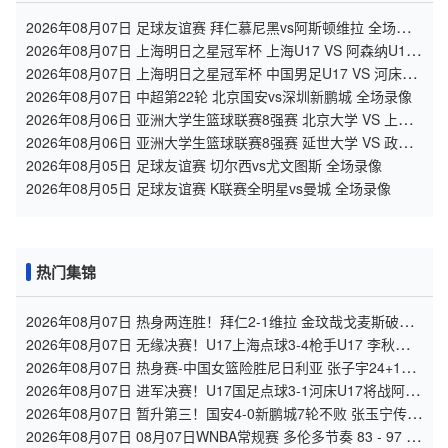
2026年08月07日 足球友谊赛 拜仁慕尼黑vs阿斯顿维拉 全场录
像
2026年08月07日 上海明日之星冠军杯 上海U17 VS 阿森纳U17
全场录像
2026年08月07日 上海明日之星冠军杯 中国男足U17 VS 河床
U17 全场录像
2026年08月07日 中超第22轮 北京国安vs深圳新鹏城 全场录像
2026年08月06日 亚洲大学生篮球联赛8强赛 北京大学 VS 上海
交通大学 全场录像
2026年08月06日 亚洲大学生篮球联赛8强赛 延世大学 VS 政治
大学 全场录像
2026年08月05日 足球友谊赛 切尔西vs尤文图斯 全场录像
2026年08月05日 足球友谊赛 K联赛全明星vs曼城 全场录像
热门集锦
2026年08月07日 热身两连胜！拜仁2-1维拉 金玟哉戈麦斯破门
迪亚斯替补建功
2026年08月07日 无缘决赛！U17上海点球3-4枪手U17 李秋甫、
李文博失点王启戎扑点
2026年08月07日 热身赛-中国女篮险胜尼日利亚 张子宇24+11
杨舒予12+6
2026年08月07日 进军决赛！U17国足点球3-1河床U17将战阿森
纳 江宇涵替补两扑点
2026年08月07日 暂升第三！国安4-0新鹏城7轮不败 张玉宁传射
达万双响法比奥破门
2026年08月07日 08月07日WNBA常规赛 多伦多节奏 83 - 97 波