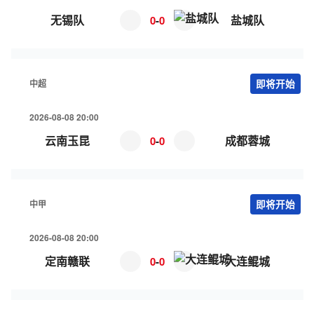
无锡队
盐城队
0
-
0
中超
即将开始
2026-08-08 20:00
云南玉昆
成都蓉城
0
-
0
中甲
即将开始
2026-08-08 20:00
定南赣联
大连鲲城
0
-
0