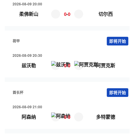
2026-08-09 20:00
柔佛新山
切尔西
0
-
0
荷甲
即将开始
2026-08-09 20:30
兹沃勒
阿贾克斯
0
-
0
酋长杯
即将开始
2026-08-09 21:00
阿森纳
多特蒙德
0
-
0