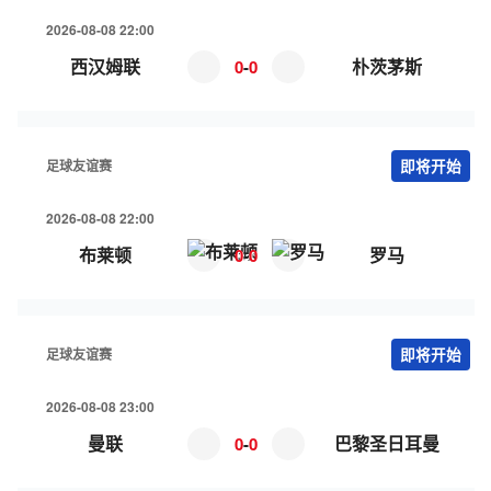
2026-08-08 22:00
西汉姆联
朴茨茅斯
0
-
0
足球友谊赛
即将开始
2026-08-08 22:00
布莱顿
罗马
0
-
0
足球友谊赛
即将开始
2026-08-08 23:00
曼联
巴黎圣日耳曼
0
-
0