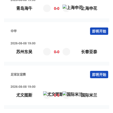
青岛海牛
上海申花
0
-
0
中甲
即将开始
2026-08-08 19:00
苏州东吴
长春亚泰
0
-
0
足球友谊赛
即将开始
2026-08-08 19:00
尤文图斯
国际米兰
0
-
0