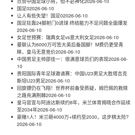
点赞中国足球小将，但不必神化
2026-06-10
国足0
2026-06-10
让人有些失望！国足0
2026-06-10
国足狂轰24脚射门0进球 终结能力不足问题全面爆发
2026-06-10
女足世预赛：瑞典女足vs意大利女足
2026-06-10
曼联认为6000万可签大英后备国脚！M费仍更受青
睐，皇马无意竞价
2026-06-10
中国男足主帅邵佳一：很满意球员们的表现
2026-06-
10
贵阳国际青年足球邀请赛：中国U23男足大胜塔吉克
斯坦U23男足
2026-06-10
回旋镖仍在飞翔！世界杯前备受质疑，姆巴佩的救赎
之路充满荆棘
2026-06-10
皇马官宣与阿迪达斯续约8年，米兰体育揭晓合作延续
至2034年
2026-06-10
豪赌1人！米兰砸4000万+续约至2030，这步棋太险?
2026-06-10