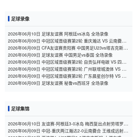
足球录像
2026年06月10日 足球友谊赛 阿根廷vs冰岛 全场录像
2026年06月09日 中冠区域晋级赛第2轮 重庆瀚达 VS 云南爨合
全场录像
2026年06月09日 CFA友谊赛贵阳赛 中国男足U23vs塔吉克斯坦
U23 全场录像
2026年06月09日 足球友谊赛 中国男足vs泰国 全场录像
2026年06月09日 中冠区域晋级赛第2轮 自贡弘祥电碳 VS 四川
叁壹捌重龙 全场录像
2026年06月09日 中冠区域晋级赛第2轮 广州联增城澳体 VS 广
州黄埔志诚 全场录像
2026年06月09日 中冠区域晋级赛第2轮 广东晨星创尔特 VS 泰
州早茶黑马 全场录像
2026年06月09日 足球友谊赛 秘鲁vs西班牙 全场录像
足球集锦
2026年06月10日 友谊赛-阿根廷3-0冰岛 梅西复出点射劳塔罗造
点+中柱阿尔马达破门
2026年06月09日 中冠-重庆两江瀚达2-0云南爨合 王维成远射建
功