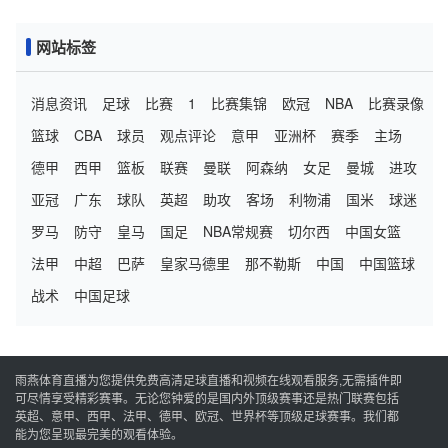
网站标签
消息资讯
足球
比赛
1
比赛集锦
欧冠
NBA
比赛录像
篮球
CBA
球员
观点评论
意甲
亚洲杯
赛季
主场
德甲
西甲
篮板
联赛
曼联
阿森纳
女足
曼城
进攻
亚冠
广东
球队
英超
助攻
客场
利物浦
国米
球迷
罗马
防守
皇马
国足
NBA常规赛
切尔西
中国女篮
法甲
中超
巴萨
皇家马德里
那不勒斯
中国
中国篮球
战术
中国足球
雨燕体育直播为您提供免费高清足球直播和视频在线观看服务,无需插件即
可尽情享受精彩赛事。无论您钟爱的是国内外顶级赛事还是热门联赛包括
英超、意甲、西甲、法甲、德甲、欧冠、世界杯等顶级足球赛事。我们都
能为您呈现最完美的观看体验。