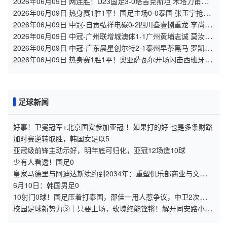
2026年06月09日 两连胜！U23国足3-0塔吉克斯坦 木塔力甫闪
击+造点向余望点射
2026年06月09日 热身赛1胜1平！国足主场0-0泰国 张玉宁抢点
中柱国足24脚射门未果
2026年06月09日 中冠-自贡弘祥电碳0-2四川叁壹捌重龙 李尚
霖、邹齐破门
2026年06月09日 中冠-广州联增城澳体1-1广州黄埔志诚 莫汝恒
绝平
2026年06月09日 中冠-广东晨星创尔特2-1泰州早茶黑马 罗凯、
王伟轩破门
2026年06月09日 热身赛1胜1平！奥亚萨瓦尔开场闪击西班牙3-
1秘鲁 16日世界杯首战
足球新闻
好事！卫冕冠军+北京国安参加亚冠 ！如果打的好 也是多条财路
加时赛逆转取胜，韩国女足以5
亚冠级前锋主动示好，明年底可归化，亚冠12场造10球
少有人看透！国足0
皇家马德里与阿迪达斯续约到2034年：重塑俱乐部商业与文化命
运的八年合同
6月10日：韩国男足0
10射门0球！国足压着打泰国，邵佳一用人惹争议，中卫2次低级
失误
校园足球新势力③｜只要上场，玫瑰终能铿锵！解开同安路小学
女足“五年四冠”的密码