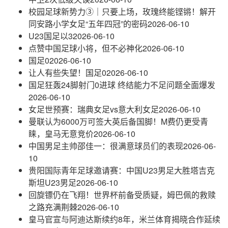
校园足球新势力③｜只要上场，玫瑰终能铿锵！解开
同安路小学女足“五年四冠”的密码
2026-06-10
U23国足以3
2026-06-10
点赞中国足球小将，但不必神化
2026-06-10
国足0
2026-06-10
让人有些失望！国足0
2026-06-10
国足狂轰24脚射门0进球 终结能力不足问题全面爆发
2026-06-10
女足世预赛：瑞典女足vs意大利女足
2026-06-10
曼联认为6000万可签大英后备国脚！M费仍更受青
睐，皇马无意竞价
2026-06-10
中国男足主帅邵佳一：很满意球员们的表现
2026-06-
10
贵阳国际青年足球邀请赛：中国U23男足大胜塔吉克
斯坦U23男足
2026-06-10
回旋镖仍在飞翔！世界杯前备受质疑，姆巴佩的救赎
之路充满荆棘
2026-06-10
皇马官宣与阿迪达斯续约8年，米兰体育揭晓合作延续