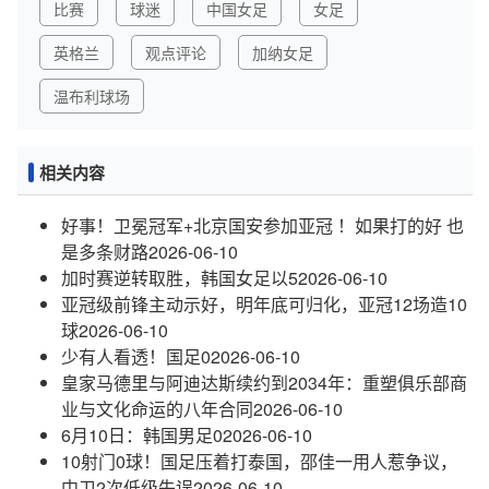
比赛
球迷
中国女足
女足
英格兰
观点评论
加纳女足
温布利球场
相关内容
好事！卫冕冠军+北京国安参加亚冠 ！如果打的好 也
是多条财路
2026-06-10
加时赛逆转取胜，韩国女足以5
2026-06-10
亚冠级前锋主动示好，明年底可归化，亚冠12场造10
球
2026-06-10
少有人看透！国足0
2026-06-10
皇家马德里与阿迪达斯续约到2034年：重塑俱乐部商
业与文化命运的八年合同
2026-06-10
6月10日：韩国男足0
2026-06-10
10射门0球！国足压着打泰国，邵佳一用人惹争议，
中卫2次低级失误
2026-06-10