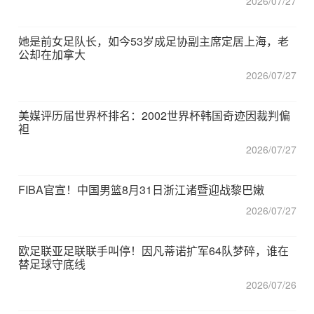
2026/07/27
她是前女足队长，如今53岁成足协副主席定居上海，老
公却在加拿大
2026/07/27
美媒评历届世界杯排名：2002世界杯韩国奇迹因裁判偏
袒
2026/07/27
FIBA官宣！中国男篮8月31日浙江诸暨迎战黎巴嫩
2026/07/27
欧足联亚足联联手叫停！因凡蒂诺扩军64队梦碎，谁在
替足球守底线
2026/07/26