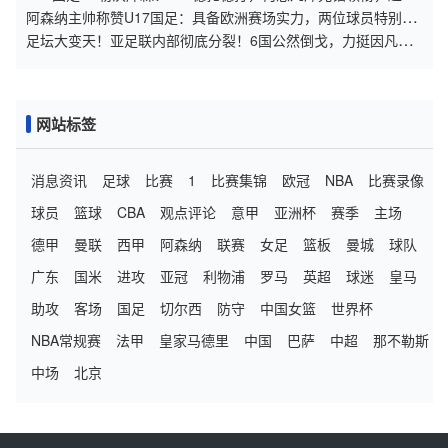
源冲锋
阿森纳主帅称赞U17国足：具备欧洲赛场实力，两位球员特别突
出
足坛大变天！亚足联内部彻底分裂！6国公然倒戈，力挺因凡蒂
诺连任
网站标签
消息资讯
足球
比赛
1
比赛集锦
欧冠
NBA
比赛录像
球员
篮球
CBA
观点评论
意甲
亚洲杯
赛季
主场
德甲
曼联
西甲
阿森纳
联赛
女足
篮板
曼城
球队
广东
国米
进攻
亚冠
利物浦
罗马
英超
球迷
皇马
助攻
客场
国足
切尔西
防守
中国女篮
世界杯
NBA常规赛
法甲
皇家马德里
中国
巴萨
中超
那不勒斯
中场
北京