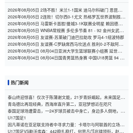
2026年08月05日 2场不胜！米兰1-1国米 迪马尔科破门 恩昆库
造点+点射拉莫斯登场
2026年08月05日 2连败！切尔西0-1尤文 热格罗瓦世界波制胜穆
德里克时隔614天复出
2026年08月05日 马雷斯卡首胜!曼城3-1K联赛全明星 赖因德斯
努里破门塞梅尼奥助攻
2026年08月05日 WNBA常规赛 多伦多节奏 81 - 92 金州女武神
全场集锦
2026年08月05日 友谊赛-苏莱破门迪巴拉助攻 罗马4-1纽波特郡
2026年08月05日 友谊赛-C罗缺席西马坎送点 胜利0-2不敌阿尔
梅里亚
2026年08月04日 08月04日亚洲大学生篮球联赛小组赛 延世大
学 82 - 83 北京大学 集锦
2026年08月04日 08月04日国青男篮热身赛 中国U18男篮 94 -
85 加拿大大卫·安篮球学院 集锦
热门新闻
泰山终迎惊喜！仅次于陈蒲谢文能，21岁青妖崛起，未来国足新
锋线！
青岛德比再现经典，西海岸直升第二，亚冠梦想近在咫尺
泰国足球场遭雷击，一24岁球员被击中身亡，身边多人倒地，至
少9人受伤，警方介入调查
U17国足1
因凡蒂诺在亚足联支持者中寻求力量：卡塔尔与阿联酋的立场引
发关注
U17国足VS勒沃库森：442稳扎稳打，何思凡邝兆镭领衔，赵松