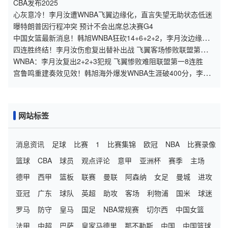
CBA发布2025
心灰意冷！李月汝遭WNBA飞翼边缘化，直言失望无助状态低迷
曝特朗普因行程冲突 预计不会出席总决赛G4
中国女篮最新消息！韩旭WNBA狂砍14+6+2+2，李月汝边缘
化，李梦无球可打！
四连胜终结！李月汝伤愈复出替补出战 飞翼客场惨败联盟第一山
猫
WNBA：李月汝复出2+2+3犯规 飞翼惨败难阻联盟第一8连胜
宫鲁鸣重建奏效见效！韩旭海外爆发WNBA生涯破400分，李梦
被弃用
网站标签
消息资讯
足球
比赛
1
比赛集锦
欧冠
NBA
比赛录像
篮球
CBA
球员
观点评论
意甲
亚洲杯
赛季
主场
德甲
西甲
篮板
联赛
曼联
阿森纳
女足
曼城
进攻
亚冠
广东
球队
英超
助攻
客场
利物浦
国米
球迷
罗马
防守
皇马
国足
NBA常规赛
切尔西
中国女篮
法甲
中超
巴萨
皇家马德里
那不勒斯
中国
中国篮球