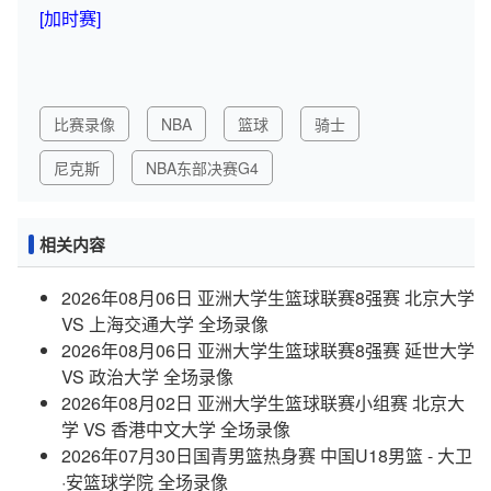
[加时赛]
比赛录像
NBA
篮球
骑士
尼克斯
NBA东部决赛G4
相关内容
2026年08月06日 亚洲大学生篮球联赛8强赛 北京大学
VS 上海交通大学 全场录像
2026年08月06日 亚洲大学生篮球联赛8强赛 延世大学
VS 政治大学 全场录像
2026年08月02日 亚洲大学生篮球联赛小组赛 北京大
学 VS 香港中文大学 全场录像
2026年07月30日国青男篮热身赛 中国U18男篮 - 大卫
·安篮球学院 全场录像