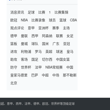
消息资讯
足球
比赛
1
比赛集锦
欧冠
NBA
比赛录像
球员
篮球
CBA
观点评论
意甲
亚洲杯
赛季
主场
德甲
曼联
西甲
阿森纳
联赛
女足
篮板
曼城
球队
国米
广东
亚冠
进攻
利物浦
罗马
英超
球迷
皇马
助攻
客场
国足
切尔西
中国女篮
防守
世界杯
法甲
NBA常规赛
中国
皇家马德里
巴萨
中超
中场
那不勒斯
北京
英超、意甲、西甲、法甲、德甲、欧冠、世界杯等顶级足球