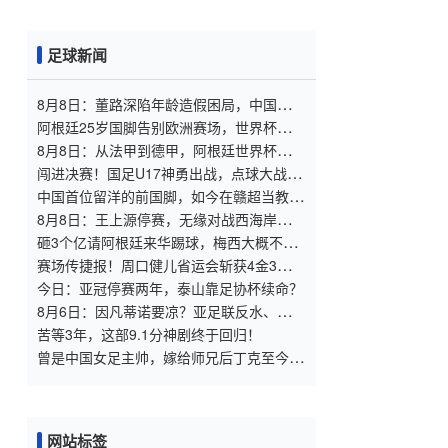
足球新闻
8月8日：董路深陷年龄造假困局，中国足球
小将信任危机何解？
阿根廷25岁国脚告别欧洲赛场，世界杯后将
重返阿超！
8月8日：从法甲到德甲，阿根廷世界杯国脚
梅迪纳2500万欧转会勒沃库森
闯进决赛！国足U17神勇出战，点球大战3
比1淘汰河床，豪取四战不败！
中国首位留洋的前国脚，如今在赣超当教
练，1.9米儿子也选足球路
8月8日：王上源停赛，无缘对战西海岸，河
南中场失核，郑智率队剑指亚冠！
砸3个亿请阿根廷来华踢球，梅西大概不
来，却要国足上去当陪练？
赛场传捷报！周口健儿省运会斩获4金3银
女足（甲组）创历史摘银
今日：亚冠停赛两年，泰山靠足协杯续命？
8月6日：因凡蒂诺要凉？亚足联反水、卡塔
尔挺他，世界杯权力游戏比决赛点球还刺
苦等3年，这部9.1分神剧终于回归！
激！
曾是中国女足主帅，嫁给师兄后丁克至今，
如今丈夫是上海女足领队
网站标签