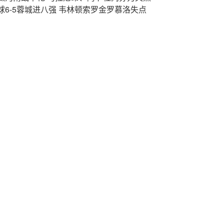
点球6-5蓉城进八强 韦林顿索罗金罗慕洛失点