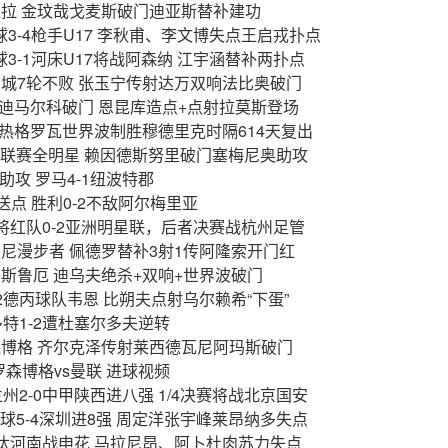
-1维拉 金玟哉戈麦斯破门迪亚斯替补建功
点球3-4枪手U17 李秋甫、李文博失点王启戎扑点
点球3-1河床U17将战阿森纳 江宇涵替补两扑点
0新鹏城7轮不败 张玉宁传射达万双响法比奥破门
国米 迪马尔科破门 恩昆库造点+点射拉莫斯登场
尤文 热格罗瓦世界波制胜穆德里克时隔614天复出
3-1K联赛全明星 赖因德斯努里破门塞梅尼奥助攻
拉助攻 罗马4-1纽波特郡
坎送点 胜利0-2不敌阿尔梅里亚
球小将红队0-2亚洲明星联，后者决赛战杭州足管
4西悉尼漫步者 佩德罗替补3射1传阿隆索开门红
卡尔斯鲁厄 迪乌夫绝杀+双响+世界波破门
1-2德丙球队韦恩 比朔夫点射乌尔赖希“下蛋”
 多特1-2遭杜塞尔多夫逆转
0罗森博格 齐尔克泽传射莱西德瓦尼阿玛斯破门
赛 罗森博格vs曼联 进球视频
兰州2-0中甲陕西进八强 1/4决赛将战北京国安
港点球5-4深圳进8强 周定洋张宇峰莱昂纳多失点
-6淘汰河南战申花 马拉尼昂、阿卜杜肉苏力失点