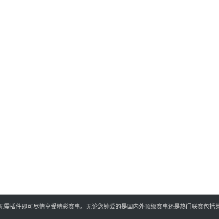
,无需插件即可尽情享受精彩赛事。无论您钟爱的是国内外顶级赛事还是热门联赛包括