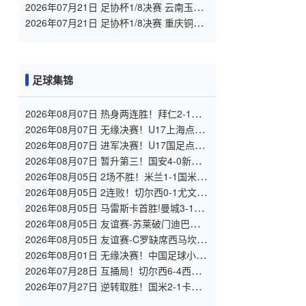
大连英博 全场录像
2026年07月21日 足协杯1/8决赛 云南玉昆
VS 成都蓉城 全场录像
2026年07月21日 足协杯1/8决赛 重庆铜梁
龙 VS 青岛西海岸 全场录像
足球集锦
2026年08月07日 热身两连胜！拜仁2-1维
拉 金玟哉戈麦斯破门迪亚斯替补建功
2026年08月07日 无缘决赛！U17上海点球
3-4枪手U17 李秋甫、李文博失点王启戎扑
2026年08月07日 进军决赛！U17国足点球
点
3-1河床U17将战阿森纳 江宇涵替补两扑点
2026年08月07日 暂升第三！国安4-0新鹏
城7轮不败 张玉宁传射达万双响法比奥破门
2026年08月05日 2场不胜！米兰1-1国米 迪
马尔科破门 恩昆库造点+点射拉莫斯登场
2026年08月05日 2连败！切尔西0-1尤文 热
格罗瓦世界波制胜穆德里克时隔614天复出
2026年08月05日 马雷斯卡首胜!曼城3-1K
联赛全明星 赖因德斯努里破门塞梅尼奥助
2026年08月05日 友谊赛-苏莱破门迪巴拉助
攻
攻 罗马4-1纽波特郡
2026年08月05日 友谊赛-C罗缺席西马坎送
点 胜利0-2不敌阿尔梅里亚
2026年08月01日 无缘决赛！中国足球小将
红队0-2亚洲明星联，后者决赛战杭州足管
2026年07月28日 互捅局！切尔西6-4西悉
尼漫步者 佩德罗替补3射1传阿隆索开门红
2026年07月27日 逆转取胜！国米2-1卡尔
斯鲁厄 迪乌夫绝杀+双响+世界波破门