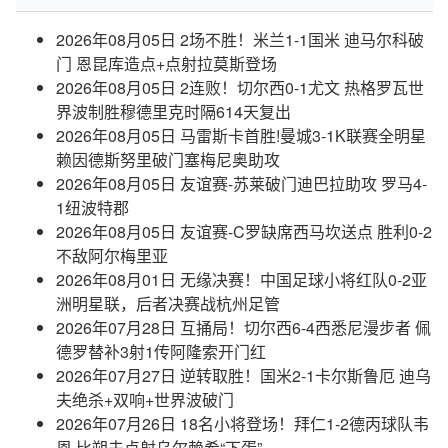
2026年08月05日 2场不胜！米兰1-1国米 迪马尔科破
门 恩昆库造点+点射拉莫斯登场
2026年08月05日 2连败！切尔西0-1尤文 热格罗瓦世
界波制胜穆德里克时隔614天复出
2026年08月05日 马雷斯卡首胜!曼城3-1K联赛全明星
赖因德斯努里破门塞梅尼奥助攻
2026年08月05日 友谊赛-苏莱破门迪巴拉助攻 罗马4-
1纽波特郡
2026年08月05日 友谊赛-C罗缺席西马坎送点 胜利0-2
不敌阿尔梅里亚
2026年08月01日 无缘决赛！中国足球小将红队0-2亚
洲明星联，后者决赛战杭州足管
2026年07月28日 互捅局！切尔西6-4西悉尼漫步者 佩
德罗替补3射1传阿隆索开门红
2026年07月27日 逆转取胜！国米2-1卡尔斯鲁厄 迪乌
夫绝杀+双响+世界波破门
2026年07月26日 18名小将登场！拜仁1-2德丙球队韦
恩 比朔夫点射乌尔赖希“下蛋”