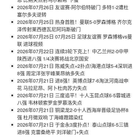
2026年07月26日 友谊赛-阿尔伯特破门 多特1-2遭杜
塞尔多夫逆转
2026年07月25日 热身首胜！曼联5-0罗森博格 齐尔克
泽传射莱西德瓦尼阿玛斯破门
2026年07月25日 07月25日 足球友谊赛 罗森博格vs曼
联 进球视频
2026年07月22日 连续3轮下克上！中乙兰州2-0中甲
陕西进八强 1/4决赛将战北京国安
2026年07月21日 陈威失点+2扑点!海港点球5-4深圳进
8强 周定洋张宇峰莱昂纳多失点
2026年07月21日 进8强！英博点球7-6淘汰河南战申
花 马拉尼昂、阿卜杜肉苏力失点
2026年07月21日 三度追平！十人玉昆点球6-5蓉城进
八强 韦林顿索罗金罗慕洛失点
2026年07月21日 铜梁龙2-0十人西海岸晋级足协杯8
强 杜月徵双响 丁海峰蹬踏染红
2026年07月21日 于金永3度扑点！泰山点球6-5三镇
进8强 克雷桑绝平 刘洋破门+失点