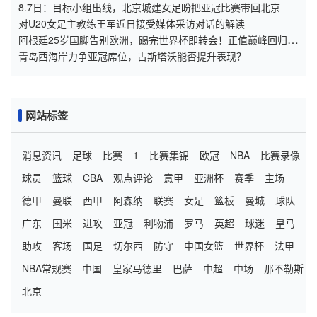
8.7日：目标小组出线，北京城建女足盼把亚冠比赛带回北京
对U20女足主教练王军近日接受媒体采访对话的解读
阿根廷25岁国脚告别欧洲，踢完世界杯即转会！正值巅峰回归阿
超
青岛西海岸力争亚冠席位，古斯塔沃能否提升表现？
网站标签
消息资讯
足球
比赛
1
比赛集锦
欧冠
NBA
比赛录像
球员
篮球
CBA
观点评论
意甲
亚洲杯
赛季
主场
德甲
曼联
西甲
阿森纳
联赛
女足
篮板
曼城
球队
广东
国米
进攻
亚冠
利物浦
罗马
英超
球迷
皇马
助攻
客场
国足
切尔西
防守
中国女篮
世界杯
法甲
NBA常规赛
中国
皇家马德里
巴萨
中超
中场
那不勒斯
北京