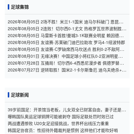
足球集锦
2026年08月05日 2场不胜！米兰1-1国米 迪马尔科破门 恩昆库
造点+点射拉莫斯登场
2026年08月05日 2连败！切尔西0-1尤文 热格罗瓦世界波制胜穆
德里克时隔614天复出
2026年08月05日 马雷斯卡首胜!曼城3-1K联赛全明星 赖因德斯
努里破门塞梅尼奥助攻
2026年08月05日 友谊赛-苏莱破门迪巴拉助攻 罗马4-1纽波特郡
2026年08月05日 友谊赛-C罗缺席西马坎送点 胜利0-2不敌阿尔
梅里亚
2026年08月01日 无缘决赛！中国足球小将红队0-2亚洲明星联，
后者决赛战杭州足管
2026年07月28日 互捅局！切尔西6-4西悉尼漫步者 佩德罗替补3
射1传阿隆索开门红
2026年07月27日 逆转取胜！国米2-1卡尔斯鲁厄 迪乌夫绝杀+双
响+世界波破门
足球新闻
39岁前国足：开茶馆当老板，儿女双全已财富自由，妻子还是黄
圣依朋友
曝韩国队奥运足球铜牌可能被剥夺 国际足联处罚时效已过
两战遭遇惨败 U20女足迎接挑战，世界杯出线压力重重
韩国足协官员：性招待外籍裁判是惯例 这样他们才能吹好哨