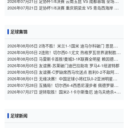
2026年07月21日 足协杯1/8决赛 云南玉昆 VS 成都蓉城 全场录
像
2026年07月21日 足协杯1/8决赛 重庆铜梁龙 VS 青岛西海岸 全
场录像
足球集锦
2026年08月05日 2场不胜！米兰1-1国米 迪马尔科破门 恩昆库
造点+点射拉莫斯登场
2026年08月05日 2连败！切尔西0-1尤文 热格罗瓦世界波制胜穆
德里克时隔614天复出
2026年08月05日 马雷斯卡首胜!曼城3-1K联赛全明星 赖因德斯
努里破门塞梅尼奥助攻
2026年08月05日 友谊赛-苏莱破门迪巴拉助攻 罗马4-1纽波特郡
2026年08月05日 友谊赛-C罗缺席西马坎送点 胜利0-2不敌阿尔
梅里亚
2026年08月01日 无缘决赛！中国足球小将红队0-2亚洲明星联，
后者决赛战杭州足管
2026年07月28日 互捅局！切尔西6-4西悉尼漫步者 佩德罗替补3
射1传阿隆索开门红
2026年07月27日 逆转取胜！国米2-1卡尔斯鲁厄 迪乌夫绝杀+双
响+世界波破门
足球新闻