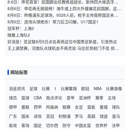
8.6日：申花官宣！前国脚出任教练组组长，新帅四大候选浮
出，于汉超救火？
8月6日：申花再无摇摇椅！海牛或上四大外援摧花前国脚，这套
阵容踢中甲都困难
8月6日：昨晚浦东足球场，9328人前，枪手主帅竟称国足未来
是他
8月6日：连场头球绝杀！带刀后卫闪耀，U17国足1
冠军杯：上海2
随着上海队2
好消息！亚足联8月5日点名表扬这位中国男足新星，引发热议
王上源禁赛，河南队点球机会不再灵验 马拉尼昂射门不佳 郑智
目标亚冠资格
网站标签
消息资讯
足球
比赛
1
比赛集锦
欧冠
NBA
比赛录像
球员
篮球
CBA
观点评论
意甲
亚洲杯
赛季
主场
德甲
曼联
西甲
阿森纳
联赛
女足
篮板
曼城
球队
广东
国米
进攻
亚冠
利物浦
罗马
英超
球迷
皇马
助攻
客场
国足
切尔西
防守
中国女篮
世界杯
法甲