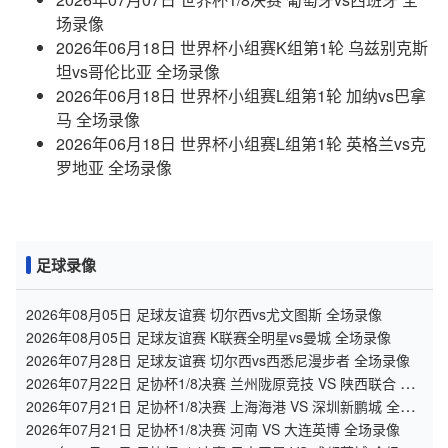
场录像
2026年06月18日 世界杯小组赛K组第1轮 乌兹别克斯
坦vs哥伦比亚 全场录像
2026年06月18日 世界杯小组赛L组第1轮 加纳vs巴拿
马 全场录像
2026年06月18日 世界杯小组赛L组第1轮 英格兰vs克
罗地亚 全场录像
足球录像
2026年08月05日 足球友谊赛 切尔西vs尤文图斯 全场录像
2026年08月05日 足球友谊赛 K联赛全明星vs曼城 全场录像
2026年07月28日 足球友谊赛 切尔西vs西悉尼漫步者 全场录像
2026年07月22日 足协杯1/8决赛 兰州陇原竞技 VS 陕西联合 全
场录像
2026年07月21日 足协杯1/8决赛 上海海港 VS 深圳新鹏城 全场
录像
2026年07月21日 足协杯1/8决赛 河南 VS 大连英博 全场录像