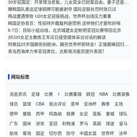
39岁前国足：开茶馆当老板，儿女双全已财富自由，妻子还是黄
圣依朋友
曝韩国队奥运足球铜牌可能被剥夺 国际足联处罚时效已过
两战遭遇惨败 U20女足迎接挑战，世界杯出线压力重重
韩国足协官员：性招待外籍裁判是惯例 这样他们才能吹好哨
8.7日：目标小组出线，北京城建女足盼把亚冠比赛带回北京
对U20女足主教练王军近日接受媒体采访对话的解读
阿根廷25岁国脚告别欧洲，踢完世界杯即转会！正值巅峰回归阿
超
青岛西海岸力争亚冠席位，古斯塔沃能否提升表现？
网站标签
消息资讯
足球
比赛
1
比赛集锦
欧冠
NBA
比赛录像
球员
篮球
CBA
观点评论
意甲
亚洲杯
赛季
主场
德甲
曼联
西甲
阿森纳
联赛
女足
篮板
曼城
球队
广东
国米
进攻
亚冠
利物浦
罗马
英超
球迷
皇马
助攻
客场
国足
切尔西
防守
中国女篮
世界杯
法甲