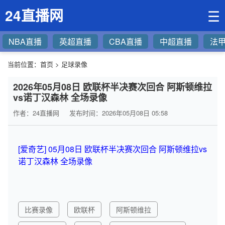
24直播网
☰
NBA直播
英超直播
CBA直播
中超直播
法
当前位置：
首页
>
足球录像
2026年05月08日 欧联杯半决赛次回合 阿斯顿维拉
vs诺丁汉森林 全场录像
作者：24直播网
发布时间：2026年05月08日 05:58
[爱奇艺] 05月08日 欧联杯半决赛次回合 阿斯顿维拉vs
诺丁汉森林 全场录像
比赛录像
欧联杯
阿斯顿维拉