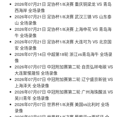
2026年07月21日 足协杯1/8决赛 重庆铜梁龙 VS 青岛
西海岸 全场录像
2026年07月21日 足协杯1/8决赛 武汉三镇 VS 山东泰
山 全场录像
2026年07月21日 足协杯1/8决赛 上海申花 VS 青岛海
牛 全场录像
2026年07月21日 足协杯1/8决赛 大连可为 VS 北京国
安 全场录像
2026年07月14日 中超第18轮 浙江vs青岛海牛 全场录
像
2026年07月07日 中冠附加赛第二轮 自贡弘祥电碳 VS
大连聚惺晟恒 全场录像
2026年07月07日 中冠附加赛第二轮 辽宁盛京新锐 VS
上海泽天 全场录像
2026年07月07日 中冠附加赛第二轮 广州海珠醒派 VS
吴川青年 全场录像
2026年07月07日 世界杯1/8决赛 美国vs比利时 全场
录像
2026年07月07日 世界杯1/8决赛 葡萄牙vs西班牙 全