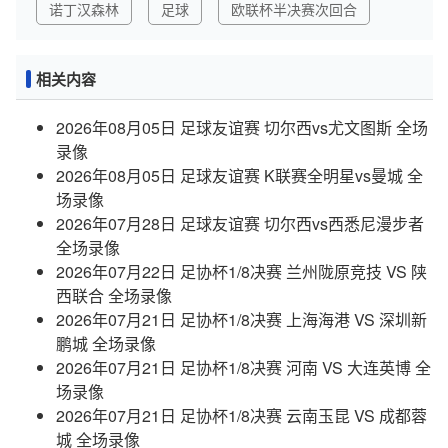
诺丁汉森林
足球
欧联杯半决赛次回合
相关内容
2026年08月05日 足球友谊赛 切尔西vs尤文图斯 全场
录像
2026年08月05日 足球友谊赛 K联赛全明星vs曼城 全
场录像
2026年07月28日 足球友谊赛 切尔西vs西悉尼漫步者
全场录像
2026年07月22日 足协杯1/8决赛 兰州陇原竞技 VS 陕
西联合 全场录像
2026年07月21日 足协杯1/8决赛 上海海港 VS 深圳新
鹏城 全场录像
2026年07月21日 足协杯1/8决赛 河南 VS 大连英博 全
场录像
2026年07月21日 足协杯1/8决赛 云南玉昆 VS 成都蓉
城 全场录像