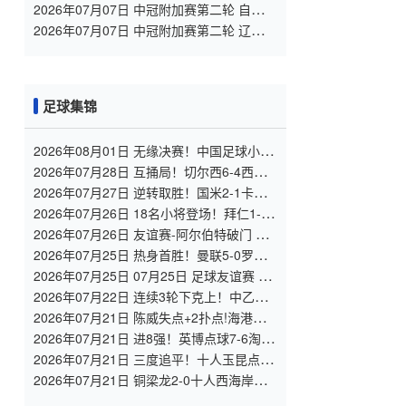
海牛 全场录像
2026年07月07日 中冠附加赛第二轮 自贡弘
祥电碳 VS 大连聚惺晟恒 全场录像
2026年07月07日 中冠附加赛第二轮 辽宁盛
京新锐 VS 上海泽天 全场录像
足球集锦
2026年08月01日 无缘决赛！中国足球小将
红队0-2亚洲明星联，后者决赛战杭州足管
2026年07月28日 互捅局！切尔西6-4西悉
尼漫步者 佩德罗替补3射1传阿隆索开门红
2026年07月27日 逆转取胜！国米2-1卡尔
斯鲁厄 迪乌夫绝杀+双响+世界波破门
2026年07月26日 18名小将登场！拜仁1-2
德丙球队韦恩 比朔夫点射乌尔赖希“下蛋”
2026年07月26日 友谊赛-阿尔伯特破门 多
特1-2遭杜塞尔多夫逆转
2026年07月25日 热身首胜！曼联5-0罗森
博格 齐尔克泽传射莱西德瓦尼阿玛斯破门
2026年07月25日 07月25日 足球友谊赛 罗
森博格vs曼联 进球视频
2026年07月22日 连续3轮下克上！中乙兰
州2-0中甲陕西进八强 1/4决赛将战北京国安
2026年07月21日 陈威失点+2扑点!海港点
球5-4深圳进8强 周定洋张宇峰莱昂纳多失
2026年07月21日 进8强！英博点球7-6淘汰
点
河南战申花 马拉尼昂、阿卜杜肉苏力失点
2026年07月21日 三度追平！十人玉昆点球
6-5蓉城进八强 韦林顿索罗金罗慕洛失点
2026年07月21日 铜梁龙2-0十人西海岸晋
级足协杯8强 杜月徵双响 丁海峰蹬踏染红