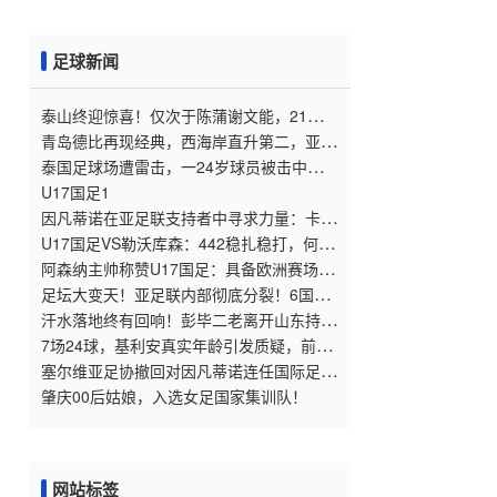
足球新闻
泰山终迎惊喜！仅次于陈蒲谢文能，21岁青
妖崛起，未来国足新锋线！
青岛德比再现经典，西海岸直升第二，亚冠
梦想近在咫尺
泰国足球场遭雷击，一24岁球员被击中身
亡，身边多人倒地，至少9人受伤，警方介
U17国足1
入调查
因凡蒂诺在亚足联支持者中寻求力量：卡塔
尔与阿联酋的立场引发关注
U17国足VS勒沃库森：442稳扎稳打，何思
凡邝兆镭领衔，赵松源冲锋
阿森纳主帅称赞U17国足：具备欧洲赛场实
力，两位球员特别突出
足坛大变天！亚足联内部彻底分裂！6国公
然倒戈，力挺因凡蒂诺连任
汗水落地终有回响！彭毕二老离开山东持续
高光，支持郑智以教练身份征战亚冠
7场24球，基利安真实年龄引发质疑，前国
脚毛剑卿称造假很正常
塞尔维亚足协撤回对因凡蒂诺连任国际足联
主席的支持
肇庆00后姑娘，入选女足国家集训队！
网站标签