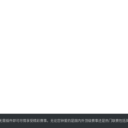
,无需插件即可尽情享受精彩赛事。无论您钟爱的是国内外顶级赛事还是热门联赛包括