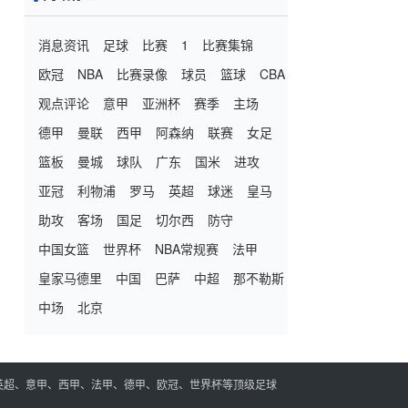
消息资讯
足球
比赛
1
比赛集锦
欧冠
NBA
比赛录像
球员
篮球
CBA
观点评论
意甲
亚洲杯
赛季
主场
德甲
曼联
西甲
阿森纳
联赛
女足
篮板
曼城
球队
广东
国米
进攻
亚冠
利物浦
罗马
英超
球迷
皇马
助攻
客场
国足
切尔西
防守
中国女篮
世界杯
NBA常规赛
法甲
皇家马德里
中国
巴萨
中超
那不勒斯
中场
北京
英超、意甲、西甲、法甲、德甲、欧冠、世界杯等顶级足球