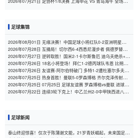
2026年07月21日 足协杯1/8决赛 上海申花 VS 青岛海牛 全场录
像
足球集锦
2026年08月01日 无缘决赛！中国足球小将红队0-2亚洲明星联，
后者决赛战杭州足管
2026年07月28日 互捅局！切尔西6-4西悉尼漫步者 佩德罗替补3
射1传阿隆索开门红
2026年07月27日 逆转取胜！国米2-1卡尔斯鲁厄 迪乌夫绝杀+双
响+世界波破门
2026年07月26日 18名小将登场！拜仁1-2德丙球队韦恩 比朔夫
点射乌尔赖希“下蛋”
2026年07月26日 友谊赛-阿尔伯特破门 多特1-2遭杜塞尔多夫逆
转
2026年07月25日 热身首胜！曼联5-0罗森博格 齐尔克泽传射莱
西德瓦尼阿玛斯破门
2026年07月25日 07月25日 足球友谊赛 罗森博格vs曼联 进球视
频
2026年07月22日 连续3轮下克上！中乙兰州2-0中甲陕西进八强
1/4决赛将战北京国安
足球新闻
泰山终迎惊喜！仅次于陈蒲谢文能，21岁青妖崛起，未来国足新