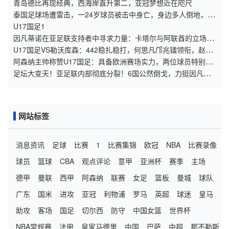
锋线！
青岛德比再现经典，西海岸直升第二，亚冠梦想近在咫尺
泰国足球场遭雷击，一24岁球员被击中身亡，身边多人倒地，至
少9人受伤，警方介入调查
U17国足1
因凡蒂诺在亚足联支持者中寻求力量：卡塔尔与阿联酋的立场引
发关注
U17国足VS勒沃库森：442稳扎稳打，何思凡邝兆镭领衔，赵松
源冲锋
阿森纳主帅称赞U17国足：具备欧洲赛场实力，两位球员特别突
出
足坛大变天！亚足联内部彻底分裂！6国公然倒戈，力挺因凡蒂
诺连任
网站标签
消息资讯
足球
比赛
1
比赛集锦
欧冠
NBA
比赛录像
球员
篮球
CBA
观点评论
意甲
亚洲杯
赛季
主场
德甲
曼联
西甲
阿森纳
联赛
女足
篮板
曼城
球队
广东
国米
进攻
亚冠
利物浦
罗马
英超
球迷
皇马
助攻
客场
国足
切尔西
防守
中国女篮
世界杯
NBA常规赛
法甲
皇家马德里
中国
巴萨
中超
那不勒斯