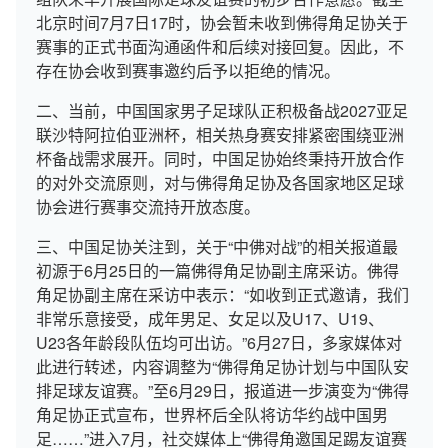
北京时间7月7日17时，协会暂未收到佛得角足协关于
赛事的正式书面沟通函件和后续对接回复。因此，不
存在协会收到赛事邀约后予以拒绝的情况。
二、当前，中国国家男子足球队正积极备战2027亚足
联沙特阿拉伯亚洲杯，相关热身赛安排紧密围绕亚洲
杯备战需求展开。同时，中国足协始终秉持开放合作
的对外交流原则，对与佛得角足协及各国家地区足球
协会进行赛事交流持开放态度。
三、中国足协关注到，关于“中佛对战”的相关报道最
初源于6月25日的一篇佛得角足协副主席采访。佛得
角足协副主席在采访中表示：“如收到正式邀请，我们
非常乐意接受，成年男足、女足以及U17、U19、
U23各年龄段队伍均可出访。”6月27日，多家媒体对
此进行转述，内容调整为“佛得角足协计划与中国队安
排足球友谊赛。”至6月29日，报道进一步演变为“佛得
角足协正式宣布，世界杯后全队将访华约战中国男
足……”进入7月，社交媒体上“佛得角邀国足踢友谊赛