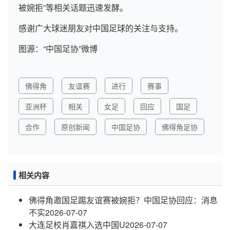
被婉拒”等相关话题迅速发酵。
感谢广大球迷朋友对中国足球的关注与支持。
图源：“中国足协”微博
佛得角
友谊赛
进行
赛事
亚洲杯
相关
女足
回应
国足
合作
原创新闻
中国足协
佛得角足协
相关内容
佛得角邀国足踢友谊赛被婉拒？中国足协回应：消息
不实
2026-07-07
大连足校肖嘉祺入选中国U
2026-07-07