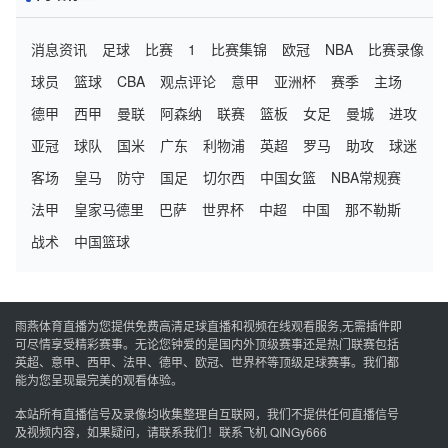
消息资讯
足球
比赛
1
比赛集锦
欧冠
NBA
比赛录像
球员
篮球
CBA
观点评论
意甲
亚洲杯
赛季
主场
德甲
西甲
曼联
阿森纳
联赛
篮板
女足
曼城
进攻
亚冠
球队
国米
广东
利物浦
英超
罗马
助攻
球迷
客场
皇马
防守
国足
切尔西
中国女篮
NBA常规赛
法甲
皇家马德里
巴萨
世界杯
中超
中国
那不勒斯
战术
中国篮球
雨燕体育直播为您提供免费高清足球直播和视频在线观看服务,无需插件即
可尽情享受精彩赛事。无论您钟爱的是国内外顶级赛事还是热门联赛包括
英超、意甲、西甲、法甲、德甲、欧冠、世界杯等顶级足球赛事。我们都
能为您呈现最完美的观看体验。
本站所有直播信号及录像均收集整理自互联网，我们不提供任何直播信号
及视频内容，如果疑问，请联系我们！联系飞机 QINGy666