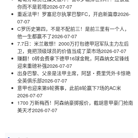
你而不是若塔
2026-07-07
重返法甲！罗塞尼尔执掌巴黎FC，开启新篇章
2026-
07-07
C罗历史第四，不是不配前三！是前三里有一个人，
他一生都赢不了
2026-07-07
7.7日：米兰敢想！2000万打包德甲冠军队主力左后
卫，竟把顶级球员的价值当成了菜市场
2026-07-07
赚翻！0转会费拿下德甲16球金靴，阿森纳女足锋线
迎来重磅补强
2026-07-07
出身巴黎、父亲是法甲主席，阿瑟・费里凭外卡惊艳
全英俱乐部
2026-07-07
意甲也迎来第9轮赛事，此前8轮赢下7场的AC米
2026-07-07
1700 万新梅西！阿森纳豪掷报价，截胡意甲豪门抢南
美天才
2026-07-07