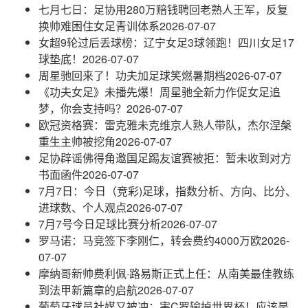
七月七日：足协用280万赔钱聘回老熟人王军，反复
换帅难困住女足青训体系
2026-07-07
女超9轮过后丢球榜：辽宁女足3球领跑！四川女足17
球垫底！
2026-07-07
周星驰回来了！功夫加足球笑燃暑期档
2026-07-07
《功夫女足》未播先爆！周星驰全新力作促女足追
梦，你会支持吗？
2026-07-07
欧冠资格赛：雷克雅未克维京人熟人带队，杰尔涅槃
重生主帅被挖角
2026-07-07
足协辟谣佛得角邀国足踢友谊赛被拒：暂未收到对方
书面函件
2026-07-07
7月7日：今日（竞彩)足球，指数分析、方向、比分、
进球数、个人观点
2026-07-07
7月7号今日足球比赛分析
2026-07-07
罗马诺：马竞签下李刚仁，转会费约4000万欧
2026-
07-07
摩纳哥新帅费利佩·路易斯正式上任：从南美最佳教练
到法甲新篇章的启航
2026-07-07
葡萄牙球员社媒又被冲：害C罗输掉世界杯！应该是