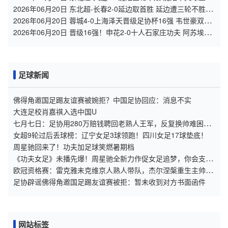
被打破+两连胜终结
2026年06月20日 东北超-长春2-0延边取首胜 延边遭三轮不胜
+两连败
2026年06月20日 蓉城4-0上海泽天晋级足协杯16强 韦世豪双响
17岁帅惟浩首秀
2026年06月20日 晋级16强！申花2-0十人石家庄功夫 阿苏埃制
胜+失空门谢鹏飞建功
足球新闻
佛得角邀国足踢友谊赛被婉拒？中国足协回应：消息不实
大连足校肖嘉祺入选中国U
七月七日：足协用280万赔钱聘回老熟人王军，反复换帅难困住
女足青训体系
女超9轮过后丢球榜：辽宁女足3球领跑！四川女足17球垫底！
周星驰回来了！功夫加足球笑燃暑期档
《功夫女足》未播先爆！周星驰全新力作促女足追梦，你会支持
吗？
欧冠资格赛：雷克雅未克维京人熟人带队，杰尔涅槃重生主帅被
挖角
足协辟谣佛得角邀国足踢友谊赛被拒：暂未收到对方书面函件
网站标签