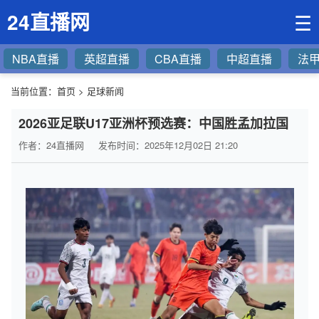
24直播网
☰
NBA直播
英超直播
CBA直播
中超直播
法
当前位置：
首页
>
足球新闻
2026亚足联U17亚洲杯预选赛：中国胜孟加拉国
作者：24直播网
发布时间：2025年12月02日 21:20