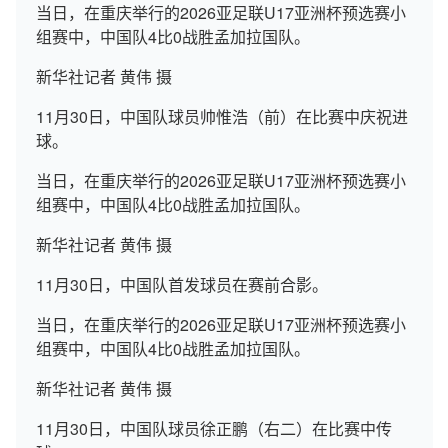
当日，在重庆举行的2026亚足联U17亚洲杯预选赛小
组赛中，中国队4比0战胜孟加拉国队。
新华社记者 黄伟 摄
11月30日，中国队球员帅惟浩（前）在比赛中庆祝进
球。
当日，在重庆举行的2026亚足联U17亚洲杯预选赛小
组赛中，中国队4比0战胜孟加拉国队。
新华社记者 黄伟 摄
11月30日，中国队首发球员在赛前合影。
当日，在重庆举行的2026亚足联U17亚洲杯预选赛小
组赛中，中国队4比0战胜孟加拉国队。
新华社记者 黄伟 摄
11月30日，中国队球员徐正鹏（右二）在比赛中传