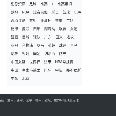
消息资讯
足球
比赛
1
比赛集锦
欧冠
NBA
比赛录像
球员
篮球
CBA
观点评论
意甲
亚洲杯
赛季
主场
德甲
曼联
西甲
阿森纳
联赛
女足
篮板
曼城
球队
广东
国米
进攻
亚冠
利物浦
罗马
英超
球迷
皇马
助攻
客场
国足
切尔西
防守
中国女篮
世界杯
法甲
NBA常规赛
中国
皇家马德里
巴萨
中超
那不勒斯
中场
北京
英超、意甲、西甲、法甲、德甲、欧冠、世界杯等顶级足球