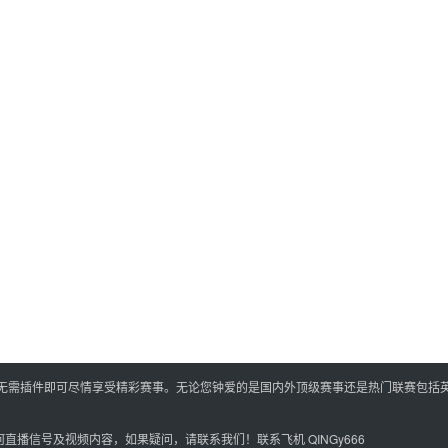
,无需插件即可尽情享受精彩赛事。无论您钟爱的是国内外顶级赛事还是热门联赛包括
播信号及视频内容，如果疑问，请联系我们！联系飞机 QINGy666