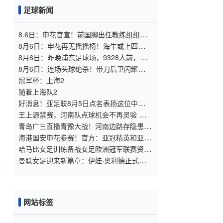
足球新闻
8.6日：申花官宣！前国脚出任教练组组
长，新帅四大候选浮出，于汉超救火？
8月6日：申花再无摇摇椅！海牛或上四大外
援摧花前国脚，这套阵容踢中甲都困难
8月6日：昨晚浦东足球场，9328人前，枪
手主帅竟称国足未来是他
8月6日：连场头球绝杀！带刀后卫闪耀，
U17国足1
冠军杯：上海2
随着上海队2
好消息！亚足联8月5日点名表扬这位中国男
足新星，引发热议
王上源禁赛，河南队点球机会不再灵验 马
拉尼昂射门不佳 郑智目标亚冠资格
青岛广三直播青豫大战！河南边路存隐患，
古斯塔沃等喂饼，西海岸剑指亚冠
海港国安申花参赛！官方：亚冠精英和亚冠
二抽签仪式8月18日进行
哈马比女足训练备战女足欧洲冠军联赛资格
赛
曼联女足迎来新篇章：伊娃·奥利德正式出
任主帅，目标2028年
网站标签