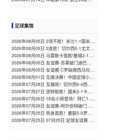
海牛 全场录像
足球集锦
2026年08月05日 2场不胜！米兰1-1国米 迪
马尔科破门 恩昆库造点+点射拉莫斯登场
2026年08月05日 2连败！切尔西0-1尤文 热
格罗瓦世界波制胜穆德里克时隔614天复出
2026年08月05日 马雷斯卡首胜!曼城3-1K
联赛全明星 赖因德斯努里破门塞梅尼奥助
2026年08月05日 友谊赛-苏莱破门迪巴拉助
攻
攻 罗马4-1纽波特郡
2026年08月05日 友谊赛-C罗缺席西马坎送
点 胜利0-2不敌阿尔梅里亚
2026年08月01日 无缘决赛！中国足球小将
红队0-2亚洲明星联，后者决赛战杭州足管
2026年07月28日 互捅局！切尔西6-4西悉
尼漫步者 佩德罗替补3射1传阿隆索开门红
2026年07月27日 逆转取胜！国米2-1卡尔
斯鲁厄 迪乌夫绝杀+双响+世界波破门
2026年07月26日 18名小将登场！拜仁1-2
德丙球队韦恩 比朔夫点射乌尔赖希“下蛋”
2026年07月26日 友谊赛-阿尔伯特破门 多
特1-2遭杜塞尔多夫逆转
2026年07月25日 热身首胜！曼联5-0罗森
博格 齐尔克泽传射莱西德瓦尼阿玛斯破门
2026年07月25日 07月25日 足球友谊赛 罗
森博格vs曼联 进球视频